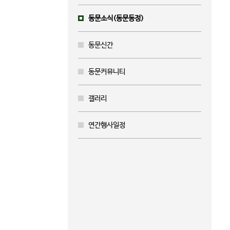
동문소식(동문동정)
동문신간
동문커뮤니티
갤러리
연간행사일정