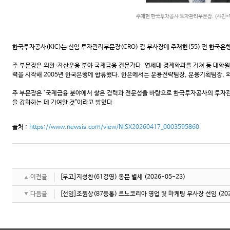
주재현 한국투자공사 투자관리부문장. (사진
한국투자공사(KIC)는 신임 투자관리부문장(CRO) 겸 부사장에 주재현(55) 전 한국
주 부문장은 외환·자산운용 분야 국제금융 전문가다. 연세대 경제학과를 거쳐 동 대학원
력을 시작해 2005년 한국은행에 합류했다. 한은에서는 운용전략팀장, 운용기획팀장,
주 부문장은 "국제금융 분야에서 쌓은 경력과 전문성을 바탕으로 한국투자공사의 투자
을 강화하는 데 기여할 것"이라고 밝혔다.
출처 :
https://www.newsis.com/view/NISX20260417_0003595860
이전글
[부고]지성찬(61경영) 동문 별세
(2026-05-23)
다음글
[선임]조원상(87응통) 르노코리아 영업 및 마케팅 부사장 선임
(20