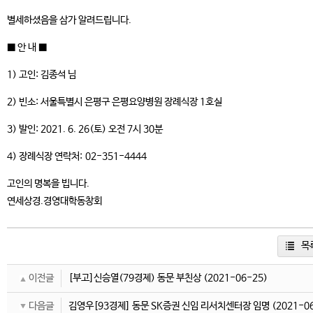
별세하셨음을 삼가 알려드립니다.
■ 안 내 ■
1) 고인: 김종석 님
2) 빈소: 서울특별시 은평구 은평요양병원 장례식장 1호실
3) 발인: 2021. 6. 26(토) 오전 7시 30분
4) 장례식장 연락처:
02-351-4444
고인의 명복을 빕니다.
연세상경.경영대학동창회
목
이전글
[부고]신승열(79경제) 동문 부친상
(2021-06-25)
다음글
김영우[93경제] 동문 SK증권 신임 리서치센터장 임명
(2021-0