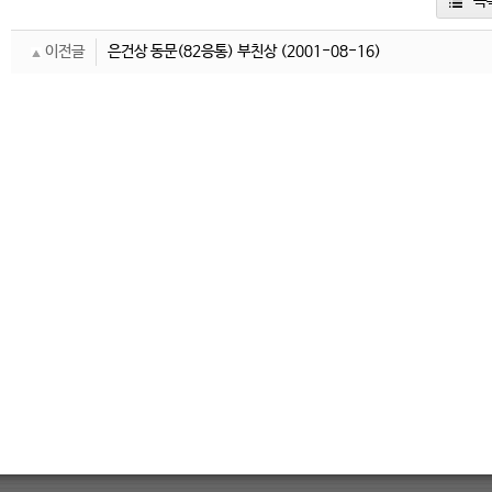
목
이전글
은건상 동문(82응통) 부친상
(2001-08-16)