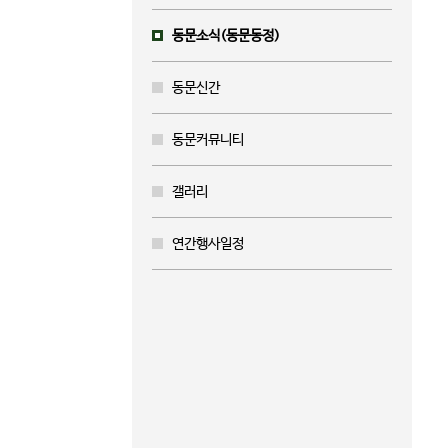
동문소식(동문동정)
동문신간
동문커뮤니티
갤러리
연간행사일정