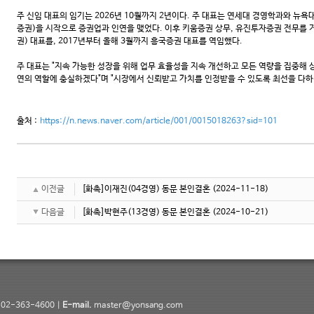
주 신임 대표의 임기는 2026년 10월까지 2년이다. 주 대표는 연세대 경영학과와 뉴
증권)을 시작으로 증권업과 인연을 맺었다. 이후 키움증권 상무, 유진투자증권 전무를 거
권) 대표를, 2017년부터 올해 3월까지 흥국증권 대표를 역임했다.
주 대표는 "지속 가능한 성장을 위해 업무 효율성을 지속 개선하고 모든 역량을 집중해 
연의 역할에 충실하겠다"며 "시장에서 신뢰받고 가치를 인정받을 수 있도록 최선을 다하
출처 :
https://n.news.naver.com/article/001/0015018263?sid=101
이전글
[화촉]이재진(04경영) 동문 본인결혼
(2024-11-18)
다음글
[화촉]박현주(13경영) 동문 본인결혼
(2024-10-21)
02-363-4600 |
E-mail.
master@yonsang.com