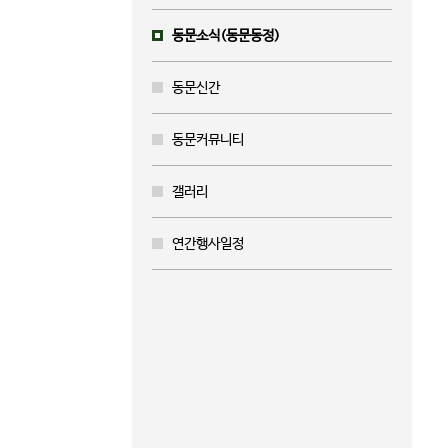
동문소식(동문동정)
동문신간
동문커뮤니티
갤러리
연간행사일정