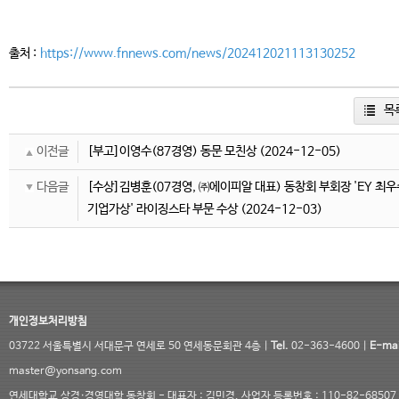
출처 :
https://www.fnnews.com/news/202412021113130252
목
이전글
[부고]이영수(87경영) 동문 모친상
(2024-12-05)
다음글
[수상]김병훈(07경영, ㈜에이피알 대표) 동창회 부회장 'EY 최우
기업가상' 라이징스타 부문 수상
(2024-12-03)
개인정보처리방침
03722 서울특별시 서대문구 연세로 50 연세동문회관 4층 |
Tel.
02-363-4600 |
E-mai
master@yonsang.com
연세대학교 상경·경영대학 동창회 - 대표자 : 김민경, 사업자 등록번호 : 110-82-68507