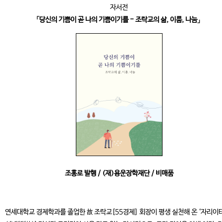
자서전
「당신의 기쁨이 곧 나의 기쁨이기를 - 조락교의 삶, 이룸, 나눔」
조홍로 발행 / (재)용운장학재단 / 비매품
연세대학교 경제학과를 졸업한 故 조락교[55경제] 회장이 평생 실천해 온 ‘자리이