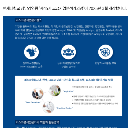
연세대학교 상남경영원 '제45기 고급기업분석가과정'이 2025년 3월 개강합니다.