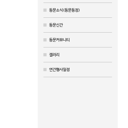
동문소식(동문동정)
동문신간
동문커뮤니티
갤러리
연간행사일정