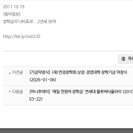
2011.10.19
[동아일보]
장학금의'나비효과'...2년새 36억
http://bit.ly/nxLO3Z
목
이전글
[기금약정식] (재)연경장학회 상경·경영대학 장학기금 약정식
(2026-01-06)
다음글
[머니투데이] '매일 천원씩 장학금' 연세대 블루버터플라이
(201
03-22)