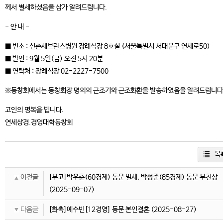
께서 별세하셨음을 삼가 알려드립니다.
- 안 내 -
■ 빈소 : 신촌세브란스병원 장례식장 8호실 (서울특별시 서대문구 연세로50)
■ 발인 : 9월 5일(금) 오전 5시 20분
■ 연락처 : 장례식장 02-2227-7500
※동창회에서는 동창회장 명의의 근조기와 근조화환을 발송하였음을 알려드립니다
고인의 명복을 빕니다.
연세상경.경영대학동창회
목
이전글
[부고]박우춘(60경제) 동문 별세, 박성준(85경제) 동문 부친상
(2025-09-07)
다음글
[화촉]예수빈[12경영] 동문 본인결혼
(2025-08-27)