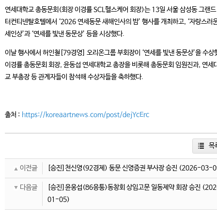
연세대학교 총동문회(회장 이경률 SCL헬스케어 회장)는 13일 서울 삼성동 그랜드
터컨티넨탈호텔에서 ‘2026 연세동문 새해인사의 밤’ 행사를 개최하고, ‘자랑스러운
세인상’과 ‘연세를 빛낸 동문상’ 등을 시상했다.
이날 행사에서 허인철[79경영] 오리온그룹 부회장이 ‘연세를 빛낸 동문상’을 수상
이경률 총동문회 회장, 윤동섭 연세대학교 총장을 비롯해 총동문회 임원진과, 연세
교 부총장 등 관계자들이 참석해 수상자들을 축하했다.
출처 :
https://koreaartnews.com/post/dejYcErc
목
이전글
[승진]천신영(92경제) 동문 신영증권 부사장 승진
(2026-03-0
다음글
[승진]윤웅섭(86응통)동창회 상임고문 일동제약 회장 승진
(202
01-05)