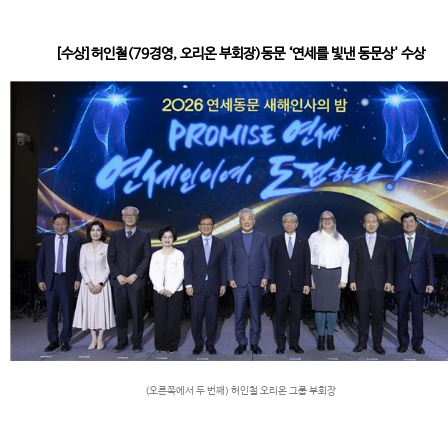
[수상]허인철(79경영, 오리온 부회장)동문 ‘연세를 빛낸 동문상' 수상
(오른쪽에서 두 번째) 허인철 오리온 그룹 부회장