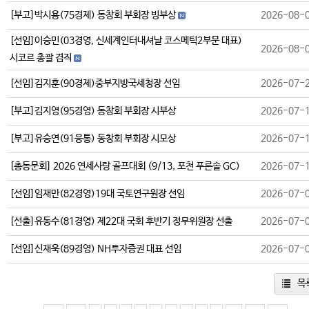
[부고]박시용(75경제) 동창회 부회장 빙부상
2026-08-
[선임]이승민(03경영, 신세계인터내셔날 코스메틱2부문 대표)
2026-08-
시코르 총괄 겸직
[선임]김지훈(90경제)중부지방국세청장 선임
2026-07-
[부고]김지영(95경영) 동창회 부회장 시부상
2026-07-
[부고]유승연(91응통) 동창회 부회장 시모상
2026-07-
[총동문회] 2026 연세사랑 골프대회 (9/13, 포천 푸른솔 GC)
2026-07-
[선임]임재만(82경영)19대 국토연구원장 선임
2026-07-
[선출]유동수(81경영) 제22대 국회 후반기 정무위원장 선출
2026-07-
[선임]신재욱(89경영) NH투자증권 대표 선임
2026-07-
목