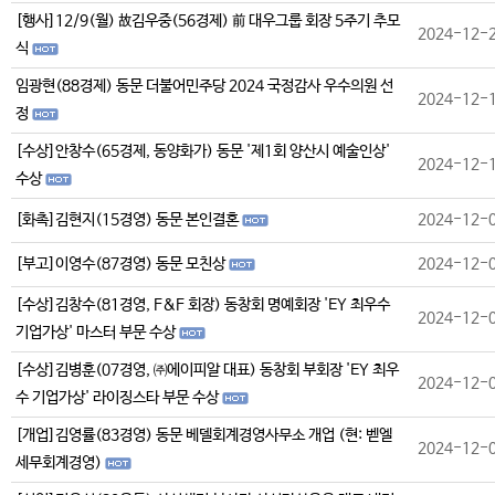
[행사]12/9(월) 故김우중(56경제) 前 대우그룹 회장 5주기 추모
2024-12-
식
임광현(88경제) 동문 더불어민주당 2024 국정감사 우수의원 선
2024-12-
정
[수상]안창수(65경제, 동양화가) 동문 '제1회 양산시 예술인상'
2024-12-
수상
[화촉]김현지(15경영) 동문 본인결혼
2024-12-
[부고]이영수(87경영) 동문 모친상
2024-12-
[수상]김창수(81경영, F&F 회장) 동창회 명예회장 'EY 최우수
2024-12-
기업가상' 마스터 부문 수상
[수상]김병훈(07경영, ㈜에이피알 대표) 동창회 부회장 'EY 최우
2024-12-
수 기업가상' 라이징스타 부문 수상
[개업]김영률(83경영) 동문 베델회계경영사무소 개업 (현: 벧엘
2024-12-
세무회계경영)