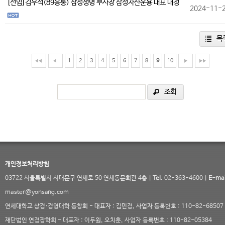
[선임]김우석(89응통) 삼성생명 부사장 삼성자산운용 대표 내정
2024-11-
목
1
2
3
4
5
6
7
8
9
10
조회
개인정보처리방침
03722 서울특별시 서대문구 연세로 50 연세동문회관 4층 |
Tel.
02-363-4600 |
E-mai
master@yonsang.com
연세대학교 상경·경영대학 동창회 - 대표자 : 김민경, 사업자 등록번호 : 110-82-68507
재단법인 연경장학회 - 대표자 : 이두원, 오치훈, 사업자 등록번호 : 110-82-05384