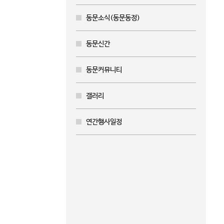
동문소식(동문동정)
동문신간
동문커뮤니티
갤러리
연간행사일정