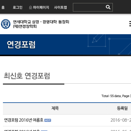
Total: 55 data, Page 3
제목
등록일
연경포럼 2016년 여름호
2016-08-