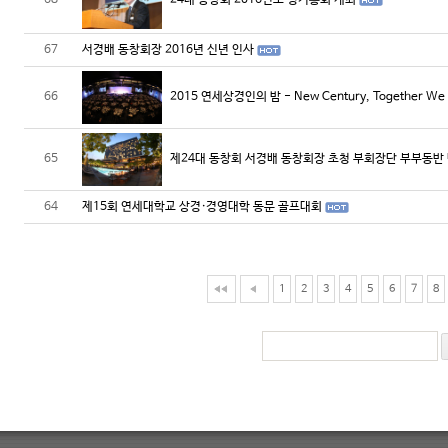
68
24대 동창회 2016년도 정기총회 개최
67
서경배 동창회장 2016년 신년 인사
66
2015 연세상경인의 밤 - New Century, Together We
65
제24대 동창회 서경배 동창회장 초청 부회장단 부부동반
64
제15회 연세대학교 상경·경영대학 동문 골프대회
1
2
3
4
5
6
7
8