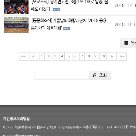
[모교소식] 정기연고전, 3승 1무 1패로 압승, 올
2018-12-
해도 이겼다!
[동문회소식]가을날의 화합대잔치 ‘2018 응용
2018-11-
통계학과 체육대회’
목
1
2
3
4
5
6
7
8
9
10
조회
개인정보처리방침
03722 서울특별시 서대문구 연세로 50 연세동문회관 4층 |
Tel.
02-363-4600 |
E-mai
master@yonsang.com