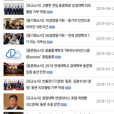
[모교소식] 고병헌 전임 동창회장 상경대학 리모
2019-04-
델링 기부 약정
[동기회소식] 78경영동기회 - 동기의 인연으로
2019-03-
이어진 사돈지간
[동기회소식] 58경영동기회 - 연세 경영학과 1
2019-03-
기 라는 자부심
[동문회소식] 응용통계학과 ‘데이터사이언스랩
2019-02-
@yonsei’ 창립총회
[동문회소식] 2018 연세대학교 경제학부 동문회
2019-01-
임원 송년 만찬
[모교소식] 안용찬(77경영) 동문, 김창수(81경
2018-12-
영) 동문 리모델링 기부 약정
[모교소식] 경영대학 연경리더스 포럼 곽정환
2018-12-
(82경제) 동문 초청 강연