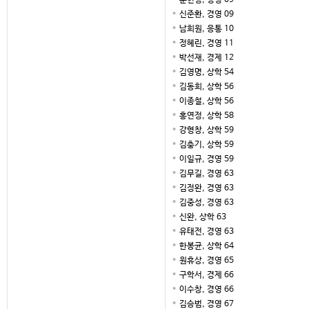
문현성, 경영 09
신준환, 경영 09
남희원, 응통 10
정혜린, 경영 11
박선재, 경제 12
김영명, 상학 54
김동희, 상학 56
이종철, 상학 56
홍연정, 상학 58
강형창, 상학 59
김충기, 상학 59
이일규, 경영 59
김무길, 경영 63
김정완, 경영 63
김중성, 경영 63
신완, 상학 63
유태전, 경영 63
한봉균, 상학 64
원휴상, 경영 65
구학서, 경제 66
이수창, 경영 66
김승범, 경영 67