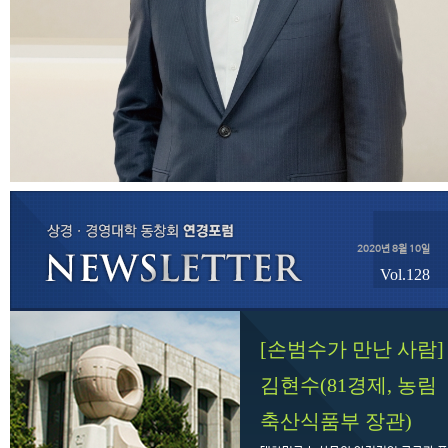
2020년 8월 10일
Vol.128
[손범수가 만난 사람]
김현수(81경제, 농림
축산식품부 장관)