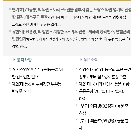
변기호[79응통]의 와인스토리 -도전을 멈추지 않는 프랑스 와인 명가의 진
한 걸작, 에스쿠도 로호
와인에서 배우는 비즈니스 혜안 제3편 도전을 멈추지 않는
프랑스 와인 명가의 진정한 걸작...
유한익[03경영]의 칼럼 - 치열한 e커머스 전쟁 : 제국의 승리인가, 연합군의
반전인가
치열한 e커머스 전쟁제국의 승리인가, 연합군의 반전인가 유한익 동문 [0
경영, ㈜...
'연세상경인의 밤' 후원동문을 위
김영진[75경영]동창회 고문 독일
한 감사만찬 안내
정부로부터 십자공로훈장 수훈
제26대 동창회 부회장단 부부동
제21대 국회의원 당선 동문 현황
반 만찬 안내
동문동정(2020. 01~2020.
06)
[부고] 이하녕(02경제) 동문 모
친상
[부고] 최준호(59경영) 동문 별
세