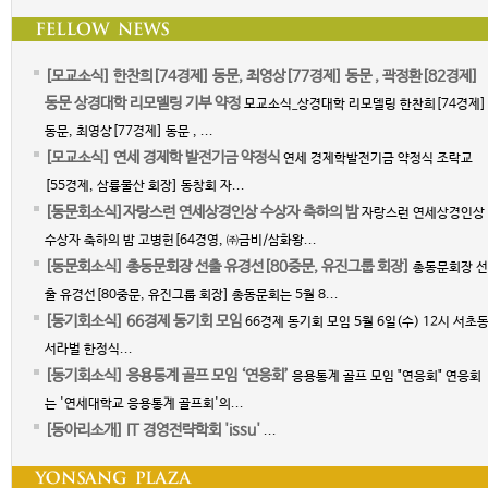
[모교소식] 한찬희[74경제] 동문, 최영상[77경제] 동문 , 곽정환[82경제]
동문 상경대학 리모델링 기부 약정
모교소식_상경대학 리모델링 한찬희[74경제]
동문, 최영상[77경제] 동문 , ...
[모교소식] 연세 경제학 발전기금 약정식
연세 경제학발전기금 약정식 조락교
[55경제, 삼륭물산 회장] 동창회 자...
[동문회소식]자랑스런 연세상경인상 수상자 축하의 밤
자랑스런 연세상경인상
수상자 축하의 밤 고병헌[64경영, ㈜금비/삼화왕...
[동문회소식] 총동문회장 선출 유경선[80중문, 유진그룹 회장]
총동문회장 선
출 유경선[80중문, 유진그룹 회장] 총동문회는 5월 8...
[동기회소식] 66경제 동기회 모임
66경제 동기회 모임 5월 6일(수) 12시 서초
서라벌 한정식...
[동기회소식] 응용통계 골프 모임 ‘연응회’
응용통계 골프 모임 "연응회" 연응회
는 '연세대학교 응용통계 골프회'의...
[동아리소개] IT 경영전략학회 'issu'
...