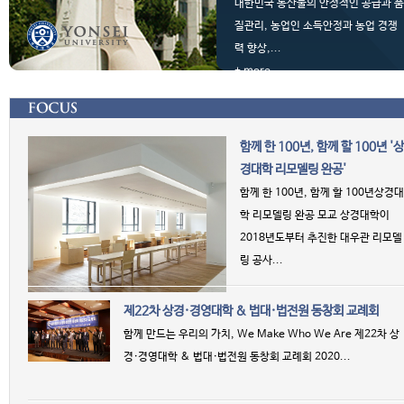
대한민국 농산물의 안정적인 공급과 품
질관리, 농업인 소득안정과 농업 경쟁
력 향상,...
+ more
함께 한 100년, 함께 할 100년 '상
경대학 리모델링 완공'
함께 한 100년, 함께 할 100년상경대
학 리모델링 완공 모교 상경대학이
2018년도부터 추진한 대우관 리모델
링 공사...
제22차 상경·경영대학 & 법대·법전원 동창회 교례회
함께 만드는 우리의 가치, We Make Who We Are 제22차 상
경·경영대학 & 법대·법전원 동창회 교례회 2020...