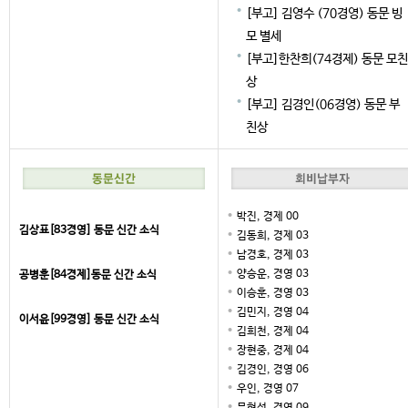
[부고] 김영수 (70경영) 동문 빙
모 별세
[부고]한찬희(74경제) 동문 모친
상
[부고] 김경인(06경영) 동문 부
친상
박진, 경제 00
김상표[83경영] 동문 신간 소식
김동희, 경제 03
남경호, 경제 03
양승운, 경영 03
공병훈[84경제]동문 신간 소식
이승훈, 경영 03
김민지, 경영 04
이서윤[99경영] 동문 신간 소식
김희천, 경제 04
장현중, 경제 04
김경인, 경영 06
우인, 경영 07