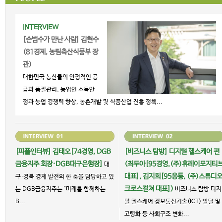
INTERVIEW
[손범수가 만난 사람] 김현수
(81경제, 농림축산식품부 장
관)
대한민국 농산물의 안정적인 공
급과 품질관리, 농업인 소득안
정과 농업 경쟁력 향상, 농촌개발 및 식품산업 진흥 정책...
[피플인터뷰] 김태오[74경영, DGB
[비즈니스 탐방] 디지털 헬스케어 편
금융지주 회장·DGB대구은행장]
(최두아[95경영,(주)휴레이포지티
대
대표], 김지희[95응통, (주)스튜디
구·경북 경제 발전의 한 축을 담당하고 있
크로스컬쳐 대표])
는 DGB금융지주는 "미래를 함께하는
비즈니스 탐방 디지
B...
털 헬스케어 정보통신기술(ICT) 발달 및
고령화 등 사회구조 변화...