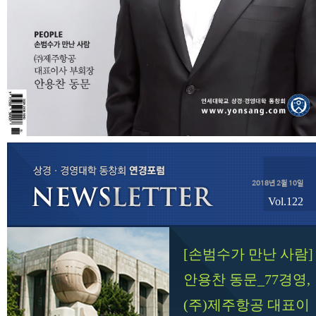
2018년 2월 10일
Vol.122
[손범수가 만난 사람]
안용찬 동문_77경영,
(주)제주항공 대표이