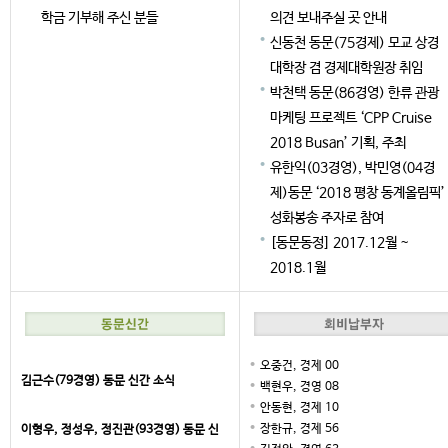
학금 기부해 주신 분들
의견 보내주실 곳 안내
신동천 동문(75경제) 모교 상경
대학장 겸 경제대학원장 취임
박천택 동문(86경영) 한류 관광
마케팅 프로젝트 ‘CPP Cruise
2018 Busan’ 기획, 주최
유한익(03경영), 박민영(04경
제)동문 ‘2018 평창 동계올림픽’
성화봉송 주자로 참여
[동문동정] 2017.12월 ~
2018.1월
오중건, 경제 00
김근수(79경영) 동문 신간 소식
백현우, 경영 08
안동현, 경제 10
장한규, 경제 56
이형우, 정성우, 정진관(93경영) 동문 신