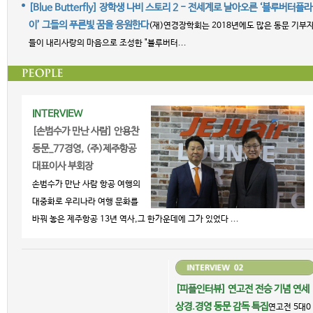
[Blue Butterfly] 장학생 나비 스토리 2 - 전세계로 날아오른 ‘블루버터플라
이’ 그들의 푸른빛 꿈을 응원한다
(재)연경장학회는 2018년에도 많은 동문 기부
들이 내리사랑의 마음으로 조성한 "블루버터...
INTERVIEW
[손범수가 만난 사람] 안용찬
동문_77경영, (주)제주항공
대표이사 부회장
손범수가 만난 사람 항공 여행의
대중화로 우리나라 여행 문화를
바꿔 놓은 제주항공 13년 역사,그 한가운데에 그가 있었다 ...
[피플인터뷰] 연고전 전승 기념 연세
상경.경영 동문 감독 특집
연고전 5대0