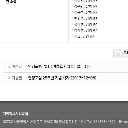
김정완, 경영 63
간 소식
장준양, 상학 64
김용석, 상학 65
박영수, 경영 83
윤대희, 경영 92
정재훈, 경영 97
김유, 경영 98
목
이전글
연경포럼 2018 여름호
(2018-08-31)
다음글
연경포럼 25주년 기념 책자
(2017-12-08)
개인정보처리방침
03722 서울특별시 서대문구 연세로 50 연세동문회관 4층 |
Tel.
02-363-4600 |
E-mai