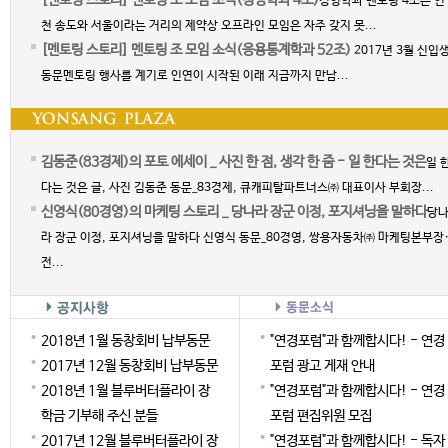
[멘토링 스토리] 멘토링 조 모임 소식(경영학과 4조)
경영학과 멘토링 4조는 인
천 송도와 서울이라는 거리의 제약상 오프라인 모임은 자주 갖지 못...
[멘토링 스토리] 멘토링 조 모임 소식(응용통계학과 52조)
2017년 3월 신입
동문멘토링 행사를 계기로 인연이 시작된 이래 지금까지 만남...
김동준(83경제)의 포토 에세이 _ 사진 한 점, 생각 한 줌 - 일 한다는 것은
일 
다는 것은 글, 사진 김동준 동문_83경제, 큐캐피탈파트너스㈜ 대표이사 부회장...
신영식(80경영)의 마케팅 스토리 _ 당나라 장군 이정, 포지셔닝을 말하다
당
라 장군 이정, 포지셔닝을 말하다 신영식 동문_80경영, 쌍용자동차㈜ 마케팅본부장
전...
2018년 1월 동창회비 납부동문
"연경포럼"과 함께합시다! - 연경
2017년 12월 동창회비 납부동문
포럼 광고 게재 안내
2018년 1월 블루버터플라이 장
"연경포럼"과 함께합시다! - 연경
학금 기부해 주신 분들
포럼 편집위원 모집
2017년 12월 블루버터플라이 장
"연경포럼"과 함께합시다! - 독자