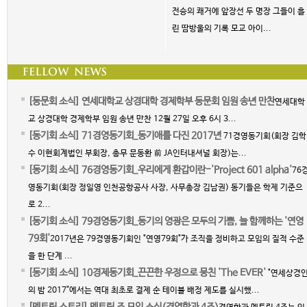
전승의 쾌거에 앞장선 두 명장 그들이 흘
린 땀방울의 기록 모교 아이...
[동문회 소식] 연세대학교 상경대학 경제학부 동문회 임원 송년 만찬
연세대학
교 상경대학 경제학부 임원 송년 만찬 12월 27일 오후 6시 3...
[동기회 소식] 71경영동기회_동기애를 다진 2017년
71경영동기회(회장 김학
수 이현회계법인 부회장, 총무 문동환 前 JA인터내셔널 회장)는...
[동기회 소식] 76경영동기회_우리에게 환갑이란-'Project 601 alpha'
76
영동기회(회장 정일영 인천공항공사 사장, 사무총장 김남권) 동기들은 학제 기준으
로 2...
[동기회 소식] 79경영동기회_동기의 영광은 모두의 기쁨, 늘 함께하는 '연영
79회'
2017년은 79경영동기회인 "연영79회"가 조직을 정비하고 모임의 질적 수준
을 한 단계 ...
[동기회 소식] 10경제동기회_끈끈한 우정으로 뭉친 'The EVER'
"연세상경
의 밤 2017"에서는 역대 최초로 결제 순 테이블 배정 제도를 실시했...