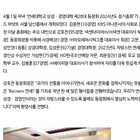
4월 1일 저녁 ‘연세대학교 상경 · 경영대학 제28대 동창회 2024년도 정기총회’가
드 하얏트 서울 남산룸에서 개최되었다. 김종현[10경영] KBS 아나운서의 사회로 
된 이날 총회에는 주요 내빈으로 강호찬[95경영, 넥센타이어㈜/㈜넥센 대표이사 
장] 동창회장을 비롯해 서경배[81경영, ㈜아모레퍼시픽그룹 대표이사 회장] 고문,
상언[81응통] 상경대학장, 김성문[92기설] 경영대학장, 2023년도 자랑스런 연
경인상 수상자인 가삼현[75경제] HD한국조선해양 자문, 최윤정[91경제] 모교 
학부 교수, 김병훈[07경영] ㈜에이피알 대표이사가 참석하여 자리를 더욱 뜻깊게 
다.
강호찬 동창회장은 “과거의 전통을 이어나가면서, 새로운 문화를 접목시키자는 뜻
은 ‘Re:new 연세!’를 기치로 작년 한 해 많은 행사들을 진행하였습니다. 우리가 
상경 · 경영인이라는 것이 자랑스러울 수 있도록 올해도 동창회에서 열심히 노력하
니다”라며 환영사를 전했다.