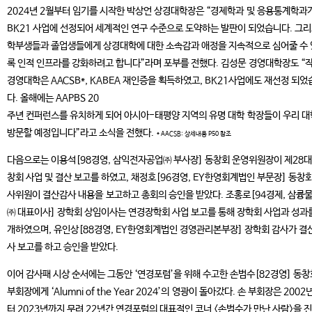
2024년 2월부터 임기를 시작한 박상언 상경대학장은 “경제학과 및 응용통계학과
BK21 사업에 선정되어 세계적인 연구 수준으로 도약하는 발판이 되었습니다. 그
학부생들과 졸업생들에게 상경대학에 대한 소속감과 애정을 지속적으로 심어줄 수
록 인적 인프라를 강화하려고 합니다”라며 포부를 전했다. 김성문 경영대학장도 “
경영대학은 AACSB*, KABEA 재인증을 획득하였고, BK21사업에도 재선정 되었
다. 올해에는 AAPBS 20
주년 컨퍼런스를 유치하게 되어 아시아-태평양 지역의 유명 대학 학장들이 우리 
방문할 예정입니다”라고 소식을 전했다.
* AACSB: 상세내용 P50 참조
다음으로는 이용석[98경영, 삼익전자공업㈜ 부사장] 동창회 운영위원장이 제28대
창회 사업 및 결산 보고를 하였고, 채정호[96경영, EY한영회계법인 부문장] 동창회
사위원이 결산감사 내용을 보고하고 총회의 승인을 받았다. 조홍로[94경제, 삼륭
㈜ 대표이사] 장학회 상임이사는 연경장학회 사업 보고를 통해 장학회 사업과 성과
개하였으며, 유인상[88경영, EY한영회계법인 경영관리본부장] 장학회 감사가 결
사 보고를 하고 승인을 받았다.
이어 감사패 시상 순서에는 그동안 ‘연경포럼’을 위해 수고한 손범수[82경영] 동창
부회장에게 ‘Alumni of the Year 2024’의 영광이 돌아갔다. 손 부회장은 2002
터 2023년까지 무려 22년간 연경포럼의 대표적인 코너 <손범수가 만난 사람>을 