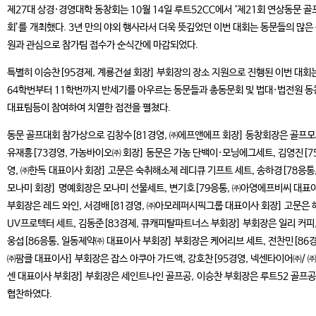
제27대 상경·경영대학 동창회는 10월 14일 루트52CC에서 ‘제21회 연상동문 골
회’를 개최했다. 3년 만의 야외 행사라서 더욱 뜻깊었던 이번 대회는 동문들의 많은
원과 관심으로 참가팀 접수가 순식간에 마감되었다.
특별히 이승찬[95경제, 계룡건설 회장] 부회장의 장소 지원으로 진행된 이번 대회는
64학번부터 11학번까지 반세기를 아우르는 동문들과 총동문회 및 법대·법전원 
대표팀등이 참여하여 치열한 접전을 펼쳤다.
동문 골프대회 참가상으로 김창수[81경영, ㈜에프앤에프 회장] 동창회장은 골프모
유재흥[73경영, 가농바이오㈜ 회장] 동문은 가농 단백이·모닝에그세트, 김영진[7
영, ㈜한독 대표이사 회장] 고문은 숙취해소제 레디큐 기프트 세트, 송하경[78응통,
모나미 회장] 명예회장은 모나미 선물세트, 변기호[79응통, ㈜아영에프비씨 대표
부회장은 레드 와인, 서경배[81경영, ㈜아모레퍼시픽그룹 대표이사 회장] 고문은 
UV프로텍터 세트, 김동준[83경제, 큐캐피탈파트너스 부회장] 부회장은 일리 커피,
웅섭[86응통, 일동제약㈜ 대표이사 부회장] 부회장은 케어리브 세트, 전찬민[86경
㈜팜클 대표이사] 부회장은 잡스 아쿠아 가드액, 강호찬[95경영, 넥센타이어㈜/ 
센 대표이사 부회장] 부회장은 세인트나인 골프공, 이승찬 부회장은 루트52 골프
협찬하였다.