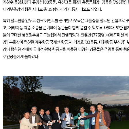
김창수 동창회장과 유경선[80중문, 유진그룹 회장] 총동문회장, 김동훈[79경영]
대외부총장의 힘찬 시타로 총 35팀의 경기가 동시 티오프 되었다.
특히 할로윈을 앞두고 깜짝 이벤트를 준비한 사무국은 그늘집을 할로윈 컨셉으로 
고, 머리띠 등 각종 소품을 준비하여 동문들이 함께 즐길 수 있도록 하였다. 또한 참
들이 고대한 행운권추첨도 그늘집에서 진행되었다. 안용찬[77경영, ㈜애드미션 회
장] 부회장이 협찬한 제주항공 국제선 항공권, 최정호[83응통, 대한항공 부사장] 
장이 협찬한 진에어 국내선 왕복 항공권을 비롯한 다양한 경품들은 추첨을 통해 행
주인공들에게 돌아갔다.