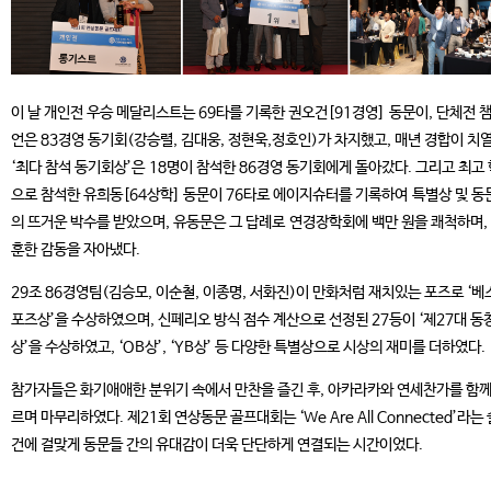
이 날 개인전 우승 메달리스트는 69타를 기록한 권오건[91경영] 동문이, 단체전 
언은 83경영 동기회(강승렬, 김대웅, 정현욱,정호인)가 차지했고, 매년 경합이 치
‘최다 참석 동기회상’은 18명이 참석한 86경영 동기회에게 돌아갔다. 그리고 최고
으로 참석한 유희동[64상학] 동문이 76타로 에이지슈터를 기록하여 특별상 및 동
의 뜨거운 박수를 받았으며, 유동문은 그 답례로 연경장학회에 백만 원을 쾌척하며,
훈한 감동을 자아냈다.
29조 86경영팀(김승모, 이순철, 이종명, 서화진)이 만화처럼 재치있는 포즈로 ‘베
포즈상’을 수상하였으며, 신페리오 방식 점수 계산으로 선정된 27등이 ‘제27대 동
상’을 수상하였고, ‘OB상’, ‘YB상’ 등 다양한 특별상으로 시상의 재미를 더하였다.
참가자들은 화기애애한 분위기 속에서 만찬을 즐긴 후, 아카라카와 연세찬가를 함께
르며 마무리하였다. 제21회 연상동문 골프대회는 ‘We Are All Connected’라는
건에 걸맞게 동문들 간의 유대감이 더욱 단단하게 연결되는 시간이었다.