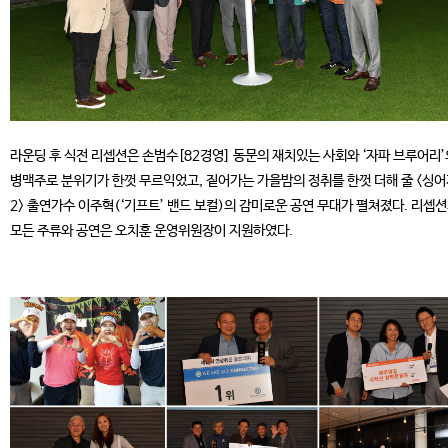
라운딩 후 식전 리셉션은 손범수[82경영] 동문의 재치있는 사회와 ‘자파 브루어리’
병맥주로 분위기가 한껏 무르익었고, 짙어가는 가을밤의 정취를 한껏 더해 줄 <싱
2> 출연가수 이주혁(‘기프트’ 밴드 보컬)의 감미로운 공연 무대가 펼쳐졌다. 리셉
모든 주류와 공연은 오치훈 운영위원장이 지원하였다.