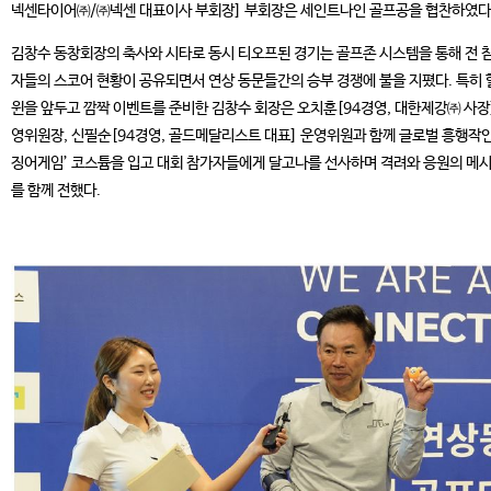
넥센타이어㈜/㈜넥센 대표이사 부회장] 부회장은 세인트나인 골프공을 협찬하였다
김창수 동창회장의 축사와 시타로 동시 티오프된 경기는 골프존 시스템을 통해 전 
자들의 스코어 현황이 공유되면서 연상 동문들간의 승부 경쟁에 불을 지폈다. 특히 
윈을 앞두고 깜짝 이벤트를 준비한 김창수 회장은 오치훈[94경영, 대한제강㈜ 사장
영위원장, 신필순[94경영, 골드메달리스트 대표] 운영위원과 함께 글로벌 흥행작인
징어게임’ 코스튬을 입고 대회 참가자들에게 달고나를 선사하며 격려와 응원의 메
를 함께 전했다.