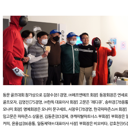
동문 골프대회 참가상으로 김창수[81경영, ㈜에프앤에프 회장] 동창회장은 연세
골프모자, 김영진[75경영, ㈜한독 대표이사 회장] 고문은 ‘레디큐’, 송하경[78응통
모나미 회장] 명예회장은 모나미 문구세트, 서창우[78경영, 한국파파존스㈜ 회장]
임고문은 파파존스 상품권, 김동준[83경제, 큐캐피탈파트너스 부회장] 부회장은 
커피, 윤웅섭[86응통, 일동제약㈜ 대표이사 사장] 부회장은 비오비타, 강호찬[95