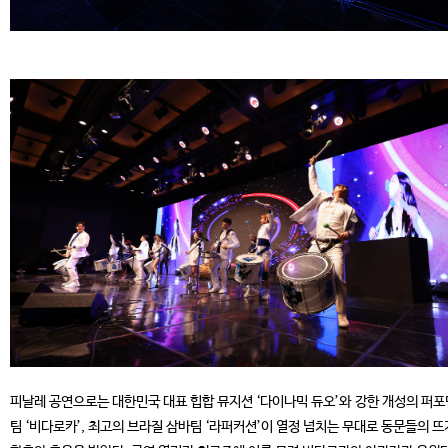
피날레 공연으로는 대한민국 대표 힙합 뮤지션 ‘다이나믹 듀오’와 강한 개성의 퍼
팀 ‘비다로카’, 최고의 브라질 삼바팀 ‘라퍼커션’이 열정 넘치는 무대로 동문들의 