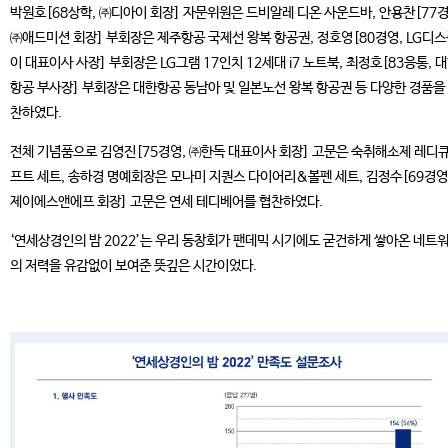
박원호[68상학, ㈜디아이 회장] 자문위원은 드비알레 디온 사운드바, 안용찬[77경
㈜애드미션 회장] 부회장은 제주항공 국제선 왕복 항공권, 정호영[80경영, LG디
이 대표이사 사장] 부회장은 LG그램 17인치 12세대 i7 노트북, 최정호[83응통, 
항공 부사장] 부회장은 대한항공 동남아 및 일본노선 왕복 항공권 등 다양한 경품을
찬하였다.
전체 기념품으로 김영진[75경영, ㈜한독 대표이사 회장] 고문은 숙취해소제 레디큐
프트 세트, 송하경 명예회장은 모나미 지퀀스 다이어리&볼펜 세트, 김정수[69경영,
제이에스앤에프 회장] 고문은 연세 테디베어를 협찬하였다.
‘연세상경인의 밤 2022’는 우리 동창회가 팬데믹 시기에도 굳건하게 쌓아온 네트
의 저력을 유감없이 보여준 뜻깊은 시간이었다.