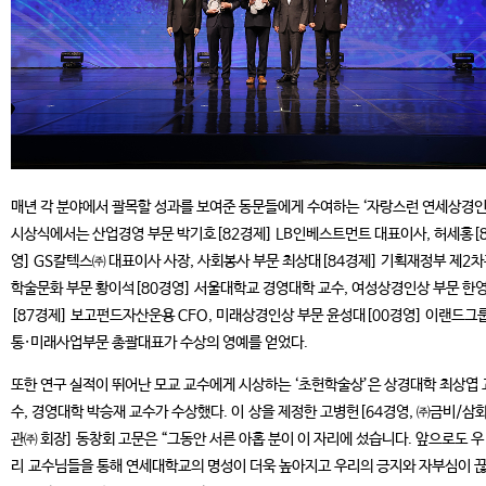
매년 각 분야에서 괄목할 성과를 보여준 동문들에게 수여하는 ‘자랑스런 연세상경인
시상식에서는 산업경영 부문 박기호[82경제] LB인베스트먼트 대표이사, 허세홍[
영] GS칼텍스㈜ 대표이사 사장, 사회봉사 부문 최상대[84경제] 기획재정부 제2차
학술문화 부문 황이석[80경영] 서울대학교 경영대학 교수, 여성상경인상 부문 한
[87경제] 보고펀드자산운용 CFO, 미래상경인상 부문 윤성대[00경영] 이랜드그룹
통·미래사업부문 총괄대표가 수상의 영예를 얻었다.
또한 연구 실적이 뛰어난 모교 교수에게 시상하는 ‘초헌학술상’은 상경대학 최상엽 
수, 경영대학 박승재 교수가 수상했다. 이 상을 제정한 고병헌[64경영, ㈜금비/삼
관㈜ 회장] 동창회 고문은 “그동안 서른 아홉 분이 이 자리에 섰습니다. 앞으로도 우
리 교수님들을 통해 연세대학교의 명성이 더욱 높아지고 우리의 긍지와 자부심이 