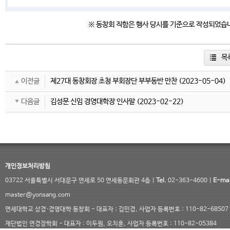
※ 동창회 직함은 행사 당시를 기준으로 작성되었습
목
이전글
제27대 동창회장 초청 부회장단 부부동반 만찬
(2023-05-04)
다음글
김성문 신임 경영대학장 인사말
(2023-02-22)
개인정보처리방침
03722 서울특별시 서대문구 연세로 50 연세동문회관 4층 |
Tel.
02-363-4600 |
E-mai
master@yonsang.com
연세대학교 상경·경영대학 동창회 - 대표자 : 김민경, 사업자 등록번호 : 110-82-68507
재단법인 연경장학회 - 대표자 : 이두원, 오치훈, 사업자 등록번호 : 110-82-05384