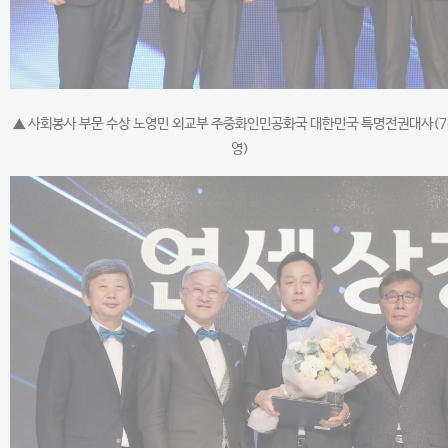
▲ 사회봉사 부문 수상 노영민 외교부 주중화인민공화국 대한민국 특명전권대사(7
영)