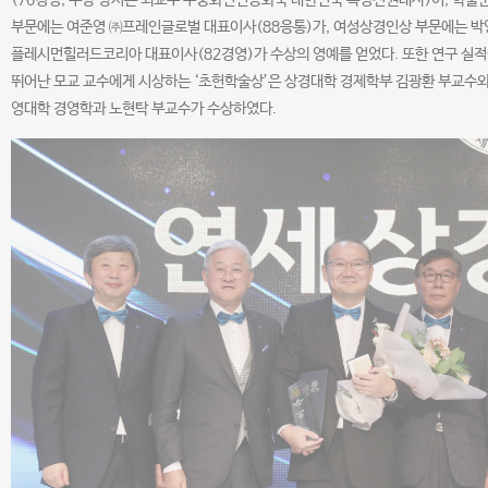
(76경영, 수상 당시는 외교부 주중화인민공화국 대한민국 특명전권대사)이, 학술
부문에는 여준영 ㈜프레인글로벌 대표이사(88응통)가, 여성상경인상 부문에는 박
플레시먼힐러드코리아 대표이사(82경영)가 수상의 영예를 얻었다. 또한 연구 실
뛰어난 모교 교수에게 시상하는 ‘초헌학술상’은 상경대학 경제학부 김광환 부교수와
영대학 경영학과 노현탁 부교수가 수상하였다.