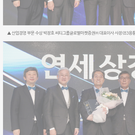
▲ 산업경영 부문 수상 박장호 씨티그룹글로벌마켓증권㈜ 대표이사 사장(83응통