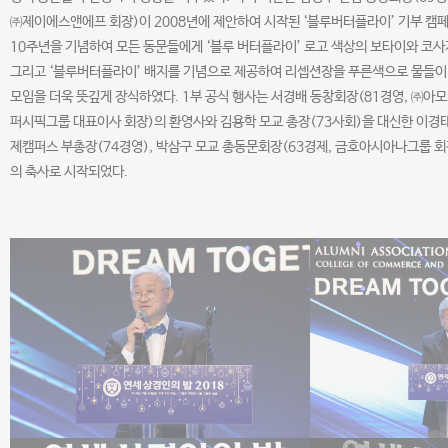
㈜제이에스앤에프 회장)이 2008년에 제안하여 시작된 ‘블루버터플라이’ 기부 캠
10주년을 기념하여 모든 동문들에게 ‘블루 버터플라이’ 로고 색상의 보타이와 코사
그리고 ‘블루버터플라이’ 배지를 기념으로 제공하여 리셉션장을 푸른색으로 물들
모임을 더욱 뜻깊게 장식하였다. 1부 공식 행사는 서경배 동창회장(81경영, ㈜아
퍼시픽그룹 대표이사 회장)의 환영사와 김용학 모교 총장(73사회)을 대신한 이경태
제캠퍼스 부총장(74경영), 박삼구 모교 총동문회장(63경제, 금호아시아나그룹 회
의 축사로 시작되었다.