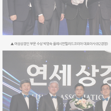
▲ 여성상경인 부문 수상 박영숙 플레시먼힐러드코리아 대표이사(82경영)