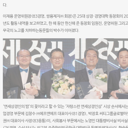
다.
이재용 운영위원장(83경영, 쌍용제지㈜ 회장)은 25대 상경·경영대학 동창회의 20
년도 활동 내역을 보고하였고, 한 해 동안 헌신해 준 동창회 임원진, 운영위원 그리고
무국의 노고를 치하하는동문들의 박수가 이어졌다.
‘연세상경인의 밤’의 꽃이라고 할 수 있는 ‘자랑스런 연세상경인상’ 시상 순서에서는
업경영 부문에 김창수 ㈜에프앤에프 대표이사(81경영), 박장호 씨티그룹글로벌마
권㈜ 대표이사 사장(83응통)이, 사회봉사 부문에서는 노영민 대통령비서실 비서