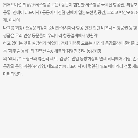
㈜애드미션 회장/㈜제주항공 고문) 동문이 협찬한 제주항공 국제선 항공권, 최정호
응통, 진에어 대표이사) 동문이 마련한 진에어 일본노선 항공권, 그리고 박삼구(63
제, 아시아
나그룹 회장) 총동문회장이 준비한 아시아나 항공 인천 런던 비즈니스 항공권 등 
경품은 우리 연상 동문들이 우리나라 항공업계에서 맹활약
하고 있다는 것을 실감하게 하였다. 전체 기념품 으로는 서경배 동창회장이 준비한 
록 ‘제주숲 동화’ 티 컬렉션 4종 세트와 김영진 전임 동창회장
의 ‘레디큐’ 드링크와 츄젤리 세트, 김정수 전임 동창회장의 연세 테디베어 키링, 
동창회 운영 위원(94경영, 네오밸류㈜ 대표이사)이 협찬한 밀도 베이커리 선물 세
마련되었다.