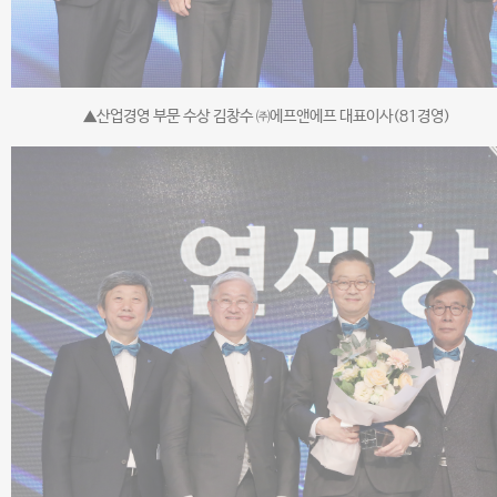
▲산업경영 부문 수상 김창수 ㈜에프앤에프 대표이사(81경영)