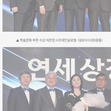
▲ 학술문화 부문 수상 여준영 ㈜프레인글로벌 대표이사(88응통)