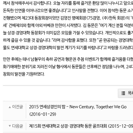
께서 참석해주셔서 감사합니다. 오늘 자리를 통해 즐거운 환담 많이 나누시고 앞으
돈독한 인연을 이어나갔으면 좋겠습니다"고 인사말을 전했다. 이어 참석한 동문 소
진행됐으며 제23대 동창회장이었던 김영진 명예회장(75경영, (주)한독 회장)의 ‘
세’ 건배제의와 함께 야외 바베큐 만찬이 시작됐다. 김 동문은 "여기 계신 분들 덕분
늘 상경‧경영대학 동창회가 의미깊은 모임을 가질 수 있었습니다. 개인적으로도 홀
하게 즐길 수 있을 것 같습니다.“라며 감사함을 표했다. 또한 ”곧 완공되는 경영대학
물도 연세대학교 상경‧경영대학의 발전 계기가 되기를 바랍니다"고 바람을 드러냈다
만찬 후에는 테너 남철우의 축하 공연과 행운권 추첨 이벤트가 함께해 즐거움을 더했
화기애애한 분위기로 치러진 이날 행사에서 동문들은 선후배간 정담을 나누며, 24
창회의 발전을 기원하였다.
목
이전글
2015 연세상경인의 밤 - New Century, Together We Go
(2016-01-29)
다음글
제15회 연세대학교 상경·경영대학 동문 골프대회
(2015-12-09