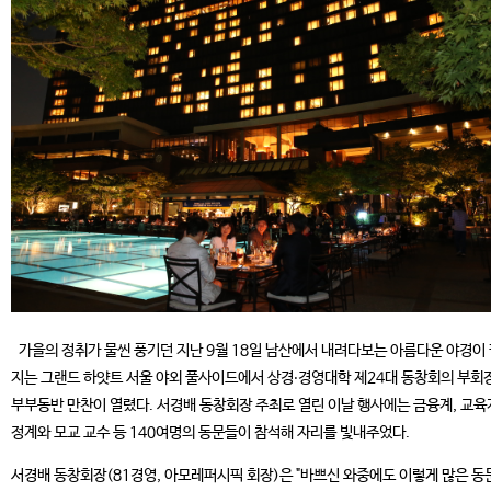
가을의 정취가 물씬 풍기던 지난 9월 18일 남산에서 내려다보는 아름다운 야경이
지는 그랜드 하얏트 서울 야외 풀사이드에서 상경‧경영대학 제24대 동창회의 부회
부부동반 만찬이 열렸다. 서경배 동창회장 주최로 열린 이날 행사에는 금융계, 교육
정계와 모교 교수 등 140여명의 동문들이 참석해 자리를 빛내주었다.
서경배 동창회장(81경영, 아모레퍼시픽 회장)은 "바쁘신 와중에도 이렇게 많은 동