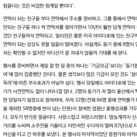
힘들다는 것은 비겁한 핑계일 뿐이다'.
연락이 되는 친구들 부터 연락해서 주소를 정비하고, 그를 통해서 연락
안되는 친구들 하나 씩 연락처를 찾아가면서 10년이 훨씬 넘게 연락이
겼던 친구들까지 연락되고, 필리핀은 물론 미국 아이다호에 있는 친구
연락이 되는 상상도 못할 일들이 벌어졌다. 아쉽게도 동기 중에 8명의 
처는 확인할 수 없지만 어디선가 잘 지내지 않을까 기대를 해 본다.
행사를 준비하면서 제일 잘 한 일 중의 하나는 '기금모금'보다는 '동기
여'에 많이 집중했던 것이다. 물론 생각보다 많은 기금이 모인 것도 '참
독려'에 따른 부수효과가 아닐까 싶다. 행사 당일에도 아이다호에 있는
기가 사전연락도 없이 나타나질 않나, 2명의 동기가 저 멀리 울산에서 
한 당일치기 일정으로 참여하여, 무려 32명(전체 66명 중에 연락불가 
을 제외한 58명중에 반이 넘는 인원)이 참여한 엄청난 흥행성과를 거
다. 모두가 반가운 얼굴이다. 사랑스럽고 자랑스러웠다. 밤늦게까지 신
거리를 누비며 소주잔을 기울이고 이런저런 수다까지 떨며 87년으로 
머신을 타고 간 하루를 보냈다. 본 행사의 마지막이었던 응원가와 아카