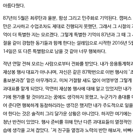
아름다웠다.
87년의 5월은 최루탄과 울분, 함성 그리고 민주화로 기억된다. 캠퍼스
만은 고사하고 수업조차도 제대로 진행되지 못했던, 그래서 그 시절의 
억이 더 특별한 지는 모르겠다. 그렇게 특별한 기억의 87년과 그 때 그
절을 같이 경험한 동기들과 함께 한다는 설레임으로 시작한 2016년 5
14일은 또 다른 특별함으로 남을 것 같아 너무 행복하다.
작년 연말 전혀 모르는 사람으로부터 전화를 받았다. 내가 응용통계학
재상봉 행사 대표가 아니냐며, 자신은 같은 87학번으로 이번 행사의 '
홍보분과장' 맡은 아무개라고. 미처 거절할 새도 없이 어영부영 그렇게
과대표를 맡게 되었다. 막연히 재상봉 행사에 대해 알고 있었지만 내가
기에 뭔가를 할 것이라고는 꿈에도 생각하지 못했고, 누군가가 총대를 
어 준다면 행복하게 동참하리라는 생각은 했지만 내가 주도적으로 일을
야 한다는 것은 솔직히 그리 달가운 상황은 아니었다. 하지만 여기에는
청난 반전이 있었다. 행사 준비를 위해 만난 다른 과대표들의 열정적인
습에 생각을 고쳐 잡았다. '저 친구들 열정과 노력의 반만 해보자, 바빠