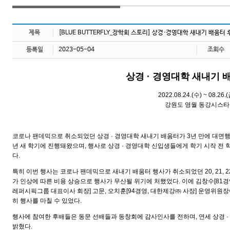
제목
[BLUE BUTTERFLY_장학회 스토리] 상경·경영대학 새내기 배움터 
등록일
2023-05-04
조회수
상경 · 경영대학 새내기 
2022.08.24.(수) ~ 08.26.
강원도 영월 동강시스타
코로나 팬데믹으로 취소되었던 상경 · 경영대학 새내기 배움터가 3년 만에 대면
년 새 학기에 진행돼왔으며, 행사로 상경 · 경영대학 신입생들에게 학기 시작 
다.
특히 이번 행사는 코로나 팬데믹으로 새내기 배움터 행사가 취소되었던 20, 21,
가 인상에 따른 비용 상승으로 행사가 무산될 위기에 처했었다. 이에 김창수[81경영
레퍼시픽그룹 대표이사 회장] 고문, 오치훈[94경영, 대한제강㈜ 사장] 운영위원장
히 행사를 마칠 수 있었다.
행사에 참여한 후배들은 동문 선배들과 동창회에 감사인사를 전하며, 연세 상경 
밝혔다.