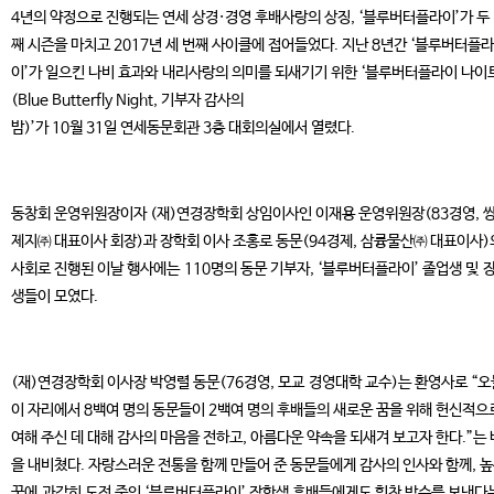
4년의 약정으로 진행되는 연세 상경·경영 후배사랑의 상징, ‘블루버터플라이’가 두
째 시즌을 마치고 2017년 세 번째 사이클에 접어들었다. 지난 8년간 ‘블루버터플라
이’가 일으킨 나비 효과와 내리사랑의 의미를 되새기기 위한 ‘블루버터플라이 나이
(Blue Butterfly Night, 기부자 감사의
밤)’가 10월 31일 연세동문회관 3층 대회의실에서 열렸다.
동창회 운영위원장이자 (재)연경장학회 상임이사인 이재용 운영위원장(83경영, 
제지㈜ 대표이사 회장)과 장학회 이사 조홍로 동문(94경제, 삼륭물산㈜ 대표이사)
사회로 진행된 이날 행사에는 110명의 동문 기부자, ‘블루버터플라이’ 졸업생 및 
생들이 모였다.
(재)연경장학회 이사장 박영렬 동문(76경영, 모교 경영대학 교수)는 환영사로 “오
이 자리에서 8백여 명의 동문들이 2백여 명의 후배들의 새로운 꿈을 위해 헌신적으
여해 주신 데 대해 감사의 마음을 전하고, 아름다운 약속을 되새겨 보고자 한다.”는
을 내비쳤다. 자랑스러운 전통을 함께 만들어 준 동문들에게 감사의 인사와 함께, 
꿈에 과감히 도전 중인 ‘블루버터플라이’ 장학생 후배들에게도 힘찬 박수를 보낸다