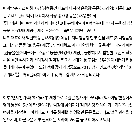
마지막 순서로 명함 지갑[삼성증권 대표이사 사장 윤용암 동문(75경영) 제공], 모
문구 세트[㈜모나미 대표이사 사장 송하경 동문(78응통) 제
공], 이탈리아 로쏘 와인과 커피머신 2대[큐캐피탈파트너스㈜ 대표이사 부회장 김
동문(83경제) 제공], 제주 오션스위트 숙박권[㈜솔트&파트
너즈 대표이사 박천택 동문(86경영) 제공], 쟈니덤플링 만두 선물 세트[쟈니덤플링
표 최정규 동문(86응통) 제공], 연세대학교 치과대학병원의 ‘좋은치약’ 패밀리 패
[삼륭물산㈜ 대표이사 조홍로 동문(94경제) 제공], 동창회에서 협찬한 그랜드 하
서울 호텔 식사권과 스타강사 김미경 토크쇼 초대권 등 푸짐한 선물을 제비뽑기로 
들에게 나누어 주었다. 또한 전체 참가 기념품으로 2017 정기 연고전 전승기념 ‘K
쿠키와 ‘블루버터플라이’ 에코백 및 머그컵 세트가 제공되었다.
이후 ‘연세찬가’와 ‘아카라카’ 제창으로 뜻깊은 행사가 마무리되었다. 이날 현장에서
명의 동문이 5천여 만 원의 기부 약정에 참여하며 ‘내리사랑 릴레이 기부기차’의 힘
여정을 시작했다. 아쉽게도 자리를 함께할 수 없었던 동문들로부터도 많은 관심을 
일으키며, 아름다운 기부 릴레이는 꼬리에 꼬리를 물고 이어지고 있다.