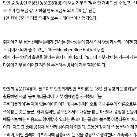
만찬 중 방송인 오상진 동문(98경영)의 재능 기부로 ‘담배 한 개비도 살 수 없고, 
스 커피 한 모금 값, 지하철 편도 요금도 되지 못하는’ 단돈
1천 원에 담긴 의미를 되새겨 보는 내레이션이 상영되었다.
뒤이어 기부 동문 선배님들에게 전하는 장학생들의 감사 인사 영상과 함께, “이젠 
도 나비가 되어 줄 수 있는” ‘Re-Member Blue Butterfly 릴
레이 기부기차’의 출발을 알리는 순서가 이어졌다. ‘릴레이 기부기차’는 기부자가 
다음에 기부를 이어갈 지인을 추천하는 방식의 기부 캠페인이다.
한찬희 동문(74경제, 딜로이트 안진회계법인 부회장)은 “8년 전 동창회 운영위원
활동하던 시절 ‘블루버터플라이’ 기부 캠페인을 시작했다. ‘블
루버터플라이’는 재치 있는 아이디어가 빛나는 캠페인으로 국내 유수의 언론으로부
주목받은 것은 물론, 해외 캠페인 공모전에서도 대상을 받은 바 있다. 졸업생 전원이
배를 사랑하는 마음으로 참여할 수 있다는 큰 의미는 곱씹어 볼수록 아름다운 아이
이다. 저도 그 뜻에 공감해 세 번째 참여하게 되었다. 그동안 같이해 준 동문님에게 
드리며, 이번 릴레이 기부기차에 탑승하게 된 것을 영광으로 생각한다. 계속해서 