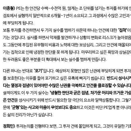
이종철)
PE는 한 안건당 수백~수천억 원, 많게는 조 단위를 넘기는 투자를 하기에 
검토에서 실행까지 일반적으로 6개월~1년이 소요되고 그 과정에서 수많은 고민과
에 부딪히게 됩니다.
보통 투자를 추진하면서 두 가지 실수를 범하기 쉬운데 하나는 안건에 대한
‘집착’
이
기는 것입니다. 실사를 하면서 악재를 발견하거나 상황의 변화로 리스크가 높아졌
도 그동안에 투입된 유무형의 비용과 노력에 대한 보상심리, 그리고 안건에 매몰되어
기는 집착으로 인해 냉정한 판단을 못 하게 됩니다. 마무리하고 싶은 욕망과 상실감
한 두려움도 좋은 부분을 더 확대해서 보는 실수를 범하게 만듭니다.
다른 하나는 반대로
‘포기’
입니다. 예상하지 못했던 많은 난관에 부딪히게 되면 투
를 보호한다는 이유를 들어 포기하고 싶은 유혹에 빠지기 쉽습니다.
반드시 성사시
다는 열정과 집념이 있어야만 수많은 난관을 극복하고 안건을 클로징할 수 있습니다
설적이게도 이 두 가지 실수는
‘냉철한 판단과 굳은 집념, 차가운 머리와 뜨거운 가슴
은 안건
을 성사시키기 위해 반드시 필요한 양 극단의 요소와 일맥상통합니다. 그렇기
문에
‘균형’있는 사고와 마음이 무엇보다도 중요
하고 이것은 비단 PE업계 뿐 아니라
든 삶의 진리가 아닌가 싶습니다.
정회민)
투자논의를 진행하다 보면, 그 투자 건에 몰입하게 되고, 그것이 유일한 기