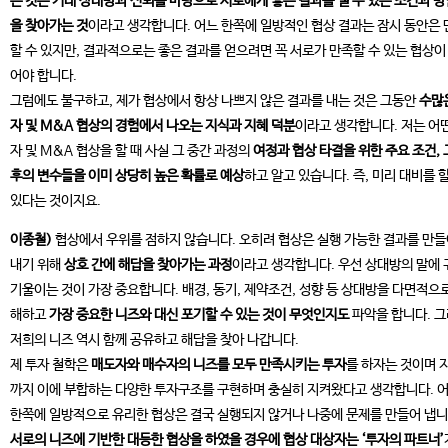
는 것은 거래 상대방과 신뢰를 바탕으로 서로에게 좋은 결과를 낼 수 있는 조건과 
을 찾아가는 것
이라고 생각합니다. 어느 한쪽에 일방적인 협상 결과는 잠시 동안은 
할 수 있지만, 결과적으로는 좋은 결과를 얻으려면 꼭 서로가 만족할 수 있는 협상이
어야 합니다.
그럼에도 불구하고, 제가 협상에서 항상 나쁘지 않은 결과를 내는 것은 그동안
수많
자 및 M&A 협상의 경험에서 나오는 지식과 지혜 덕분
이라고 생각합니다. 저는 어떤
자 및 M&A 협상을 할 때 사실 그 중간 과정의
여정과 협상 타결을 위한 주요 조건, 
후의 변수들을 이미 상당히 높은 확률로 예상
하고 알고 있습니다. 즉, 미리 대비를 할
있다는 것이지요.
이종철)
협상에서 우위를 점하지 않습니다. 오히려 협상은 실행 가능한 결과를 만
내기 위해
상호 간에 해답을 찾아가는 과정
이라고 생각합니다. 우선 상대방의 말에 
기울이는 것이 가장 중요합니다. 배경, 동기, 제약조건, 성향 등 상대방을 다면적으
해하고
가장 중요한 니즈와 대신 포기할 수 있는 것이 무엇인지도
파악을 합니다. 
저희의 니즈 역시 함께 공유하고 해답을 찾아 나갑니다.
제 투자 철학은
매도자와 매수자의 니즈를 모두 만족시키는 투자
를 하자는 것이며 
까지 이에 부합하는 다양한 투자구조를 구현하며 충실히 지켜왔다고 생각합니다. 
한쪽에 일방적으로 유리한 협상은 결국 실행되지 않거나 나중에 문제를 만들어 냅니
서로의 니즈에 기반한 대등한 협상을 하였을 경우에 협상 대상자는 ‘투자의 파트너’