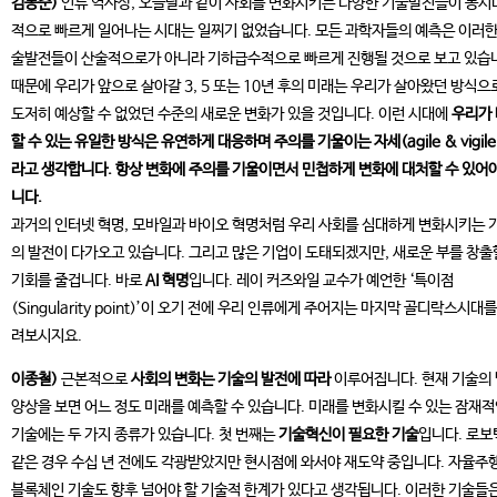
김동준)
인류 역사상, 오늘날과 같이 사회를 변화시키는 다양한 기술발전들이 동시
적으로 빠르게 일어나는 시대는 일찌기 없었습니다. 모든 과학자들의 예측은 이러한
술발전들이 산술적으로가 아니라 기하급수적으로 빠르게 진행될 것으로 보고 있습
때문에 우리가 앞으로 살아갈 3, 5 또는 10년 후의 미래는 우리가 살아왔던 방식으
도저히 예상할 수 없었던 수준의 새로운 변화가 있을 것입니다. 이런 시대에
우리가
할 수 있는 유일한 방식은 유연하게 대응하며 주의를 기울이는 자세(agile & vigile
라고 생각합니다. 항상 변화에 주의를 기울이면서 민첩하게 변화에 대처할 수 있어야
니다.
과거의 인터넷 혁명, 모바일과 바이오 혁명처럼 우리 사회를 심대하게 변화시키는 
의 발전이 다가오고 있습니다. 그리고 많은 기업이 도태되겠지만, 새로운 부를 창출
기회를 줄겁니다. 바로
AI 혁명
입니다. 레이 커즈와일 교수가 예언한 ‘특이점
(Singularity point)’이 오기 전에 우리 인류에게 주어지는 마지막 골디락스시대를
려보시지요.
이종철)
근본적으로
사회의 변화는 기술의 발전에 따라
이루어집니다. 현재 기술의
양상을 보면 어느 정도 미래를 예측할 수 있습니다. 미래를 변화시킬 수 있는 잠재
기술에는 두 가지 종류가 있습니다. 첫 번째는
기술혁신이 필요한 기술
입니다. 로보
같은 경우 수십 년 전에도 각광받았지만 현시점에 와서야 재도약 중입니다. 자율주행
블록체인 기술도 향후 넘어야 할 기술적 한계가 있다고 생각됩니다. 이러한 기술들은