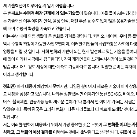
제 기술혁신이 이루어질 지 알기 어렵습니다.
두 번째로는
수평적 확장 단계에 와 있는 기술
들이 있습니다. 예를 들어 AI는 딥러
는 기술혁신 이후 이미지 인식, 음성 인식, 패턴 추론 등 수도 없이 많은 응용기술을
해 내며 수평적 확장을 지속하고 있습니다.
이는 수년 내에 인류 생활에 큰 변화를 가져올 것입니다. 카카오, 네이버, 우버 등 
역시 수평적 확장이 가능한 사업모델이며, 이러한 기업들의 사업확장은 사회에 다
영향을 미칠 것 입니다. 사회 변화의 기반이 되는 현재 발전하고 있는 기술을 들여
에 있어 이러한 시각에서 접근한다면, 각자 개개인들이 느끼는 시사점이 보일 것이
믿습니다. 어느 정도 세상에 대한 예측도 가능하다고 봅니다. 적절한 준비는 각자의
이라고 생각합니다.
정회민)
아직 대중이 체감하지 못하지만, 다양한 분야에서 새로운 기술이 이미 상
고 시장을 형성하고 있습니다. 나와는 상관없는 먼 이야기인 듯한 5G/6G, 바이오,
버스, 블록체인, 인공지능 등의 새로운 분야가 ‘나 혼자서 먼 이야기’가 되는 시점은
않았습니다. 특히 한국은 그러한 변화가 다른 나라들보다 더 빠르게 도래할 것이라고
각합니다.
저는 이러한 변화에 대응하기 위해서 가장 중요한 것은 무엇이
그 변화를 이끄는 지
식하고, 그 변화의 예상 결과를 이해
하는 것에서 출발한다고 생각합니다. 뒤돌아 볼