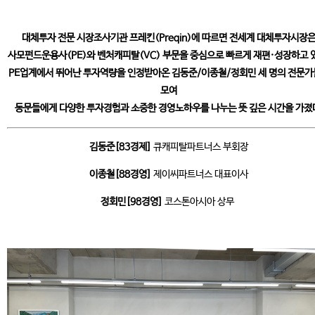
대체투자 전문 시장조사기관 프레킨(Preqin)에 따르면 전세계 대체투자시장
사모펀드운용사(PE)와 벤처캐피탈(VC) 부문을 중심으로 빠르게 재편·성장하고 
PE업계에서 뛰어난 투자역량을 인정받아온 김동준/이종철/정회민 세 명의 전문
모여
동문들에게 다양한 투자경험과 소중한 경영노하우를 나누는 뜻 깊은 시간을 가졌
김동준[83경제]
큐캐피탈파트너스 부회장
이종철[88경영]
제이씨파트너스 대표이사
정회민[98경영]
코스톤아시아 상무