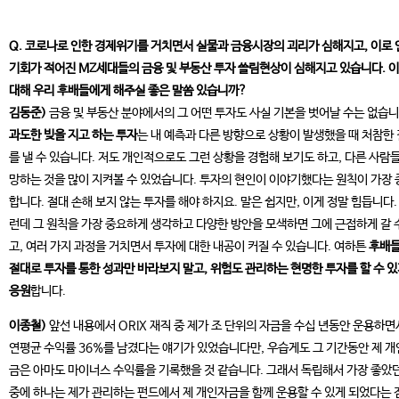
Q. 코로나로 인한 경제위기를 거치면서 실물과 금융시장의 괴리가 심해지고, 이로 
기회가 적어진 MZ세대들의 금융 및 부동산 투자 쏠림현상이 심해지고 있습니다. 
대해 우리 후배들에게 해주실 좋은 말씀 있습니까?
김동준)
금융 및 부동산 분야에서의 그 어떤 투자도 사실 기본을 벗어날 수는 없습니
과도한 빚을 지고 하는 투자
는 내 예측과 다른 방향으로 상황이 발생했을 때 처참한
를 낼 수 있습니다. 저도 개인적으로도 그런 상황을 경험해 보기도 하고, 다른 사람
망하는 것을 많이 지켜볼 수 있었습니다. 투자의 현인이 이야기했다는 원칙이 가장 
합니다. 절대 손해 보지 않는 투자를 해야 하지요. 말은 쉽지만, 이게 정말 힘듭니다.
런데 그 원칙을 가장 중요하게 생각하고 다양한 방안을 모색하면 그에 근접하게 갈 
고, 여러 가지 과정을 거치면서 투자에 대한 내공이 커질 수 있습니다. 여하튼
후배
절대로 투자를 통한 성과만 바라보지 말고, 위험도 관리하는 현명한 투자를 할 수 
응원
합니다.
이종철)
앞선 내용에서 ORIX 재직 중 제가 조 단위의 자금을 수십 년동안 운용하면
연평균 수익률 36%를 남겼다는 얘기가 있었습니다만, 우습게도 그 기간동안 제 
금은 아마도 마이너스 수익률을 기록했을 것 같습니다. 그래서 독립해서 가장 좋았던
중에 하나는 제가 관리하는 펀드에서 제 개인자금을 함께 운용할 수 있게 되었다는 