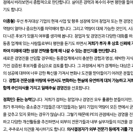
점에서 바라보면서 종합적으로 판단합니다. 살아온 경력과 복수의 주변 평판을 들
기도 합니다.
이종철)
우선 투자대상 기업의 현재 사업 및 향후 성장에 있어 창업자 또는 현 경영
역량이 얼마나 중요한지를 파악해야 합니다. 그리고 역량이 대체 가능한 것인지, 
더 나은 후보가 있을지 여부를 생각해 봅니다. 창업자 및 경영진과 다양한 대화를 하
동종 업계에 있는 사람들로부터 평판을 듣기도 하면서
저희가 투자 후 상호 신뢰에 
하여 미래에 대한 성장 전략을 함께 해 나갈 수 있는 분인지를 판단합니다.
새로운 경영진을 선임할 경우에는 동종업계에서의 충분한 경험과 명성, 해박한 지
가진 검증된 후보자를 중심으로 검토를 합니다. 그 과정에서 제가 경계하는 대상은 
의 성공에 대하여 너무 강한 확신을 가져서 변화나 도전을 받아들이기 어려운 분들
다.
경험과 전문성을 바탕에 두면서도 변화하는 현실에 유연하게 대처 가능하고 저
함께 주인의식을 가지고 일해주실 경영진
을 선호합니다.
정회민)
듣는 능력
입니다. 저희가 접하는 창업자나 경영진 모두 훌륭한 분들이지만,
희가 투자하는 중소중견 기업들은 대기업들과는 달리 기업의 역량이 모든 면에서 
을 갖추고 있지 못하는 경우가 많습니다. 그렇기 때문에 PE의 관점에서는 경영을 
하고 다양한 개선활동을 추진하면서 외부의 전문가들과 내부 실무자들의 의견을 
고, 주주로서 의견을 제시하기도 합니다.
의사결정자가 외부 전문가 등에게 귀를 기