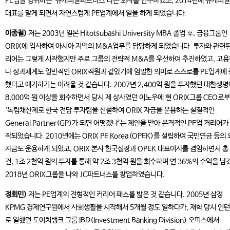
PE업을 영위하는 ‘큐캐피탈파트너스’라는 회사를 인수하였고, 2014년에 큐캐피
대표를 맡게 되면서 자연스럽게 PE업계에서 일을 하게 되었습니다.
이종철)
저는 2003년 일본 Hitotsubashi University MBA 졸업 후, 금융그룹인
ORIX에 입사하여 아시아 지역의 M&A업무를 담당하게 되었습니다. 투자와 관련된
리어는 그렇게 시작했지만 주로 그룹의 전략적 M&A를 우선하여 추진하였고, 고
나 성과체계도 일반적인 ORIX직원과 같았기에 엄밀한 의미로 스스로를 PE업계에
했다고 얘기하기는 어려울 것 같습니다. 2007년 2,400억 원을 투자했던 대한생
8,000억 원 이상을 회수하면서 당시 제 상사였던 이노우에 현 ORIX그룹 CEO로
‘독립채산제로 한국 전담 투자팀을 신설하여 ORIX 자금을 운용하는 실질적인
General Partner(GP)가 되면 어떻겠냐’는 제안을 받아 본격적인 PE업 커리어가
작되었습니다. 2010년에는 ORIX PE Korea(OPEK)를 설립하여 국민연금 등의
자금도 운용하게 되었고, ORIX 본사 한국실장과 OPEK 대표이사를 겸임하면서 총 
건, 1조 2천억 원의 투자를 통해 약 2조 3천억 원을 회수하며 연 36%의 수익을 남
2018년 ORIX그룹을 나와 JC파트너스를 창업하였습니다.
정회민)
저는 PE업계의 전형적인 커리어 패스를 밟은 것 같습니다. 2005년 삼정
KPMG 경제연구원에서 사회생활을 시작해서 5개월 정도 일하다가, 재학 당시 인
로 일했던 도이치뱅크 그룹 IBD(Investment Banking Division) 오피스에서