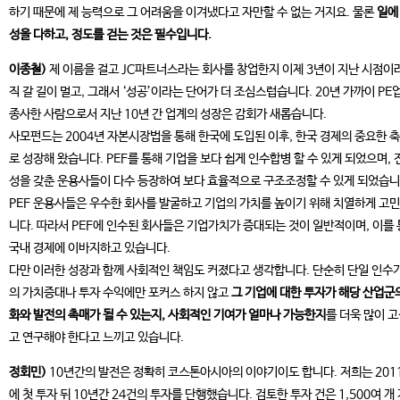
하기 때문에 제 능력으로 그 어려움을 이겨냈다고 자만할 수 없는 거지요. 물론
일에
성을 다하고, 정도를 걷는 것은 필수입니다.
이종철)
제 이름을 걸고 JC파트너스라는 회사를 창업한지 이제 3년이 지난 시점이
직 갈 길이 멀고, 그래서 ‘성공’이라는 단어가 더 조심스럽습니다. 20년 가까이 PE
종사한 사람으로서 지난 10년 간 업계의 성장은 감회가 새롭습니다.
사모펀드는 2004년 자본시장법을 통해 한국에 도입된 이후, 한국 경제의 중요한 
로 성장해 왔습니다. PEF를 통해 기업을 보다 쉽게 인수합병 할 수 있게 되었으며, 
성을 갖춘 운용사들이 다수 등장하여 보다 효율적으로 구조조정할 수 있게 되었습니
PEF 운용사들은 우수한 회사를 발굴하고 기업의 가치를 높이기 위해 치열하게 고
니다. 따라서 PEF에 인수된 회사들은 기업가치가 증대되는 것이 일반적이며, 이를
국내 경제에 이바지하고 있습니다.
다만 이러한 성장과 함께 사회적인 책임도 커졌다고 생각합니다. 단순히 단일 인수
의 가치증대나 투자 수익에만 포커스 하지 않고
그 기업에 대한 투자가 해당 산업군
화와 발전의 촉매가 될 수 있는지, 사회적인 기여가 얼마나 가능한지
를 더욱 많이 
고 연구해야 한다고 느끼고 있습니다.
정회민)
10년간의 발전은 정확히 코스톤아시아의 이야기이도 합니다. 저희는 201
에 첫 투자 뒤 10년간 24건의 투자를 단행했습니다. 검토한 투자 건은 1,500여 개