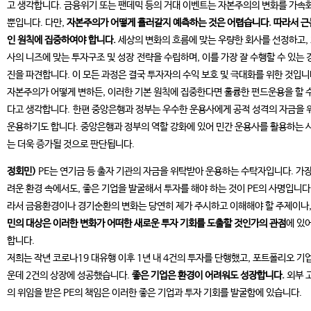
고 생각합니다. 금융위기 또는 팬데믹 등의 거대 이벤트는 자본주의의 변화를 가속
뿐입니다. 다만,
자본주의가 어떻게 흘러갈지 예측하는 것은 어렵습니다. 따라서 
인 원칙에 집중하여야 합니다.
세상의 변화의 흐름에 맞는 우량한 회사를 선정하고,
사의 니즈에 맞는 투자구조 및 성장 전략을 수립하며, 이를 가장 잘 수행할 수 있는 
진을 파견합니다. 이 모든 과정은 결국 투자자의 수익 보호 및 극대화를 위한 것입니
자본주의가 어떻게 변하든, 이러한 기본 원칙에 집중한다면 훌륭한 펀드운용을 할 수
다고 생각합니다. 한편 중앙은행과 정부는 우수한 운용사에게 공적 성격의 자금을 
운용하기도 합니다. 중앙은행과 정부의 역할 강화에 있어 민간 운용사를 활용하는 
는 더욱 증가될 것으로 판단됩니다.
정회민)
PE는 연기금 등 출자 기관의 자금을 위탁받아 운용하는 수탁자입니다. 가장
려운 환경 속에서도, 좋은 기업을 발굴해서 투자를 해야 하는 것이 PE의 사명입니다.
라서 금융환경이나 경기순환의 변화는 당연히 제가 주시하고 이해해야 할 주제이나
민의 대상은 이러한 변화가 어떠한 새로운 투자 기회를 도출할 것인가의 관점
에 있
합니다.
저희는 작년 코로나19 대유행 이후 1년 내 4건의 투자를 단행했고, 포트폴리오 기업
운데 2건의 상장에 성공했습니다.
좋은 기업은 환경이 어려워도 성장합니다.
외부 
의 위임을 받은 PE의 책임은 이러한 좋은 기업과 투자 기회를 발굴함에 있습니다.