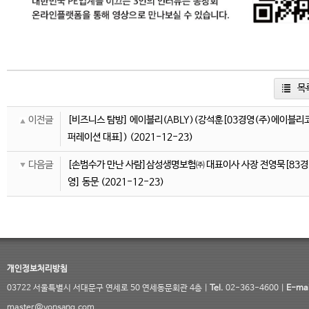
목
이전글
[비즈니스 탐방] 에이블리(ABLY)(강석훈[03경영(주)에이블리
퍼레이션 대표])
(2021-12-23)
다음글
[손범수가 만난 사람]삼성생명보험㈜ 대표이사 사장 전영묵[83경
영] 동문
(2021-12-23)
개인정보처리방침
03722 서울특별시 서대문구 연세로 50 연세동문회관 4층 |
Tel.
02-363-4600 |
E-mai
master@yonsang.com