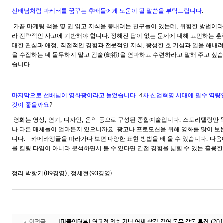
선배님처럼 마케터를 꿈꾸는 후배들에게 도움이 될 말씀을 부탁드립니다
.
가끔 마케팅 책을 몇 권 읽고 지식을 뽐내려는 친구들이 있는데
위험한 방법이라
,
라 전략적인 사고에 기반해야 합니다
정해진 답이 없는 문제에 대해 고민하는 
.
대한 관심과 애정
직접적인 경험과 전문적인 지식
왕성한 호 기심과 일을 해내
,
,
을 수집하는 데 몰두하지 말고 검술
劍術
을 연마하고 수련하라고 말해 주고 싶
(
)
습니다
.
마지막으로 선배님이 영화광이라고 들었습니다
차 산업혁명 시대에 필수 역량
. 4
것이 좋을까요
?
영화는 영상
연기
디자인
음악 등으로 구성된 종합예술입니다
스토리텔링만 목
,
,
,
.
나 다른 매체들이 얼마든지 있으니까요
광고나 프로모션을 위해 영화를 많이 보는
.
니다
카메라앵글을 따라가다 보면 다양한 표현 방법을 배 울 수 있습니다
다음
.
.
를 킬링 타임이 아니라 분석하면서 볼 수 있다면 간접 경험을 넓힐 수 있는 훌륭한
정리 박항기
경영
정세현
경영
(89
),
(93
)
이전글
[피플인터뷰] 연고전 전승 기념 연세 상경.경영 동문 감독 특집
(201