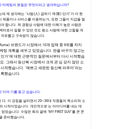
험한 마케팅의 본질은 무엇이라고 생각하십니까
?
는데 제 생각에는
사람
人
곱하기 객
客
단가
가 더 현
‘
(
)
(
)
’
리 제품이나 서비스를 이용하는가
또한 그들이 지갑을 얼
,
어야 합니다
제 경험상 사람에 대한 이해가 높은 사람은
.
케터로서 일할 수 있던 것도 평소 사람에 대한 고찰을 게
 자유롭고 구속받지 않습니다
.
브랜드가 시장에서
개 업체 중
위를 차지
afuma)
10
9
마케팅 계획을 세우고 있었습니다
판을 바꾸지 않고는
.
엇인가
에 대한 근본적인 질문에서부터 다시 시작했습
’
군요
그래서 등산복 시장에서 크게 관 심 갖지 않던 소
.
시작했습니다
예쁘고 세련된 등산복 라푸마
라는
. ‘
’
기록했습니다
.
힌 이야 기를 듣고 싶습니다
.
 다
이 강점을 살리면서
대 직원들의 목소리와 소
.
20~30
리의 시작이었습니다
개인적으로 는 아이디어를 내는 데
.
을 얻었습니다
수많은 회의 끝에
를 큰 콘
.
‘MY FIRST SUV’
획을 준비했습니다
.