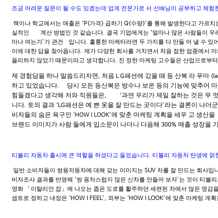
조금 어려운 질문이 될 수도 있겠는데 업계 전문가로 서 선배님이 공부하고 체
책이나 학교에서는 매출은
가격
곱하기
수량
를 통해 발생한다고 가르치
‘P(
)
Q(
)’
실적인
계산 방법인 것 같습니다
결국 기업에게는
얼마나 많은 사람들이 우
.
‘
마나 여는가
가 관건
입니다
훌륭한 마케터라면 두 가지를 다 만들 어 낼 수 있
’
.
이에 대한 답을 찾아옵니다
제가 다양한 회사를 거치면서 처음 접한 업종에서 마
.
을리하지 않았기 때문이라고 생각합니다
진 정한 마케팅 고수들은 산업으로부터
.
제 경험담을 하나 말씀드리자면
처음
패션에 갔을 때 등 산복 라 푸마
,
L G
(l
하고 있었습니다
당시 모든 등산복은 방수나 보온 등의 기능에 맞추어 
.
힘들겠다고 생각해 저와 직원들은
과연 우리가 제일 잘하는 것은 무 
, ‘
니다
토의 결과
패션은 예 쁜 옷을 잘 만드는 곳이다
라는 결론이 나더
.
‘LG
’
비자들의 숨은 욕구인
에 맞춘 마케팅 계획을 세우 고 생산을
‘HOW I LOOK’
브랜드 이미지가 사람 들에게 입소문이 나더니 다음해
매출 성장을 
300%
티볼리 자동차 출시에 큰 역할을 하셨다고 들었습니다
티볼리 자동차 탄생에 얽
.
일반 소비자들이 쌍용자동차에 대해 갖는 이미지는
차를 잘 만드는 회사입니
SUV
비자조사 결과를 반영해
쌍 용차스럽지 않은 신차를 만들어 보자
는 것이 티볼
‘
’
영화 「이탈리안 잡」에 나오는 좁은 도로를 활주하던 세련된 차에서 많은 영감
셉트로 정하고 내장은
외부는
에 맞춘 마케팅 계
‘HOW I FEEL’,
‘HOW I LOOK’