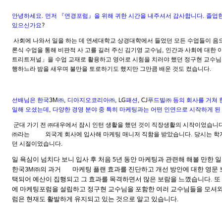
안녕하세요
먼저 『연경포럼』을 위해 귀한 시간을 내주셔서 감사합니다
졸업한
.
.
있으신가요
?
사회에 나와서 일을 하는 데 연세대학교 상경대학에서 들었던 모든 수업들이 음
론식 수업을 통해 비판적 사 고를 길러 주신 김기영 교수님
인간과 사회에 대한 이
,
트리트저널」을 수업 교재로 활용하고 영어로 시험을 치러야 했던 정구현 교수님
행하느라 밤을 새우며 불만을 토로하기도 했지만 그만큼 배운 것도 컸습니다
.
선배님은 한국
㈜
디아지오코리아㈜
패션
푸드빌㈜ 등의 회사를 거쳐
3M
,
, LG
, CJ
일해 오셨는데
다양한 경영 분야 중 특히 마케팅과는 어떤 인연으로 시작하게 된
,
군대 가기 전 ㈜대우에서 잠시 인턴 생활을 했던 것이 직장생활의 시작이었습니
㈜라는
외국계 회사에 입사해 마케팅 매니저 직함을 받았습니다
당시는 학
.
던 시절이었습니다
.
일 욕심이 넘치다 보니 입사 후 처음
년 동안 마케팅과 관련해 해볼 만한 
5
한국
㈜의 과거
마케팅 플랜 효과를 진단하고 개선 방안에 대한 영문
3M
택되어 예산이 집행되고 그 효과를 목격하면서 많은 보람을 느꼈습니다
또
.
에 마케팅포럼을 설립하고 정구현 교수님을 포함한 여러 교수님들을 모셔
럼은 현재도 활발하게 유지되고 있는 것으로 알고 있습니다
.