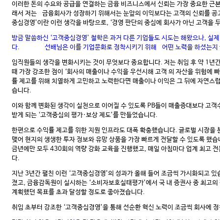
이러한 돈의 수요와 공급을 연결하는 금융 비즈니스에서 신뢰는 가장 중요한 근본
래서 저는 금융회사가 성장하기 위해서는 눈앞의 이익보다는 고객의 신뢰를 공고
중심경영’이란 이런 생각을 바탕으로, ‘경영 판단의 중심에 회사가 아닌 고객을 
방금 말씀하신 ‘고객중심경영’ 철학은 과거 다른 기업들도 시도는 해왔으나, 실
다. 선배님은 이를 기업문화로 정착시키기 위해 어떤 노력을 하셨는지 
임직원들의 생각을 변화시키는 것이 무엇보다 중요합니다. 저는 취임 후 약 1년간
때 가장 강조한 점이 ‘회사의 매출이나 수익을 우선시해 고객 의 자산을 위험에 
률 제고를 위해 치열하게 고민하고 노력한다면 매출이나 이익은 그 뒤에 자연스
습니다.
이와 함께 변화된 생각이 실천으로 이어질 수 있도록 PB들이 매출증대보다 고객
받게 되는 ‘고객중심의 평가·보상 제도’를 만들었습니다.
한편으로 수익률 제고를 위한 지원 인프라도 대폭 확충했습니다. 글로벌 시장을 
맺어 현지의 생생한 투자 정보와 유망 상품을 가장 빠르게 전달할 수 있도록 했습
금년에만 모두 430회의 역량 강화 교육을 진행했고, 매일 아침마다 업계 최고 
다.
지난 3년간 펼친 이런 ‘고객중심경영’의 성과가 올해 들어 조금씩 가시화되고 있
졌고, 금융감독원이 실시하는 ‘소비자보호실태평가’에서 국 내 증권사 중 최고의
계획했던 목표를 초과 달성할 정도로 좋아졌습니다.
취임 초부터 강조한 ‘고객중심경영’을 통해 선순환 혁신 노력이 조금씩 회사에 