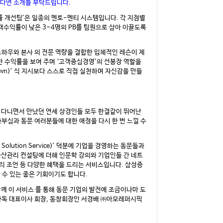
있다면 소개를 부탁드립니다.
률 개선팀’은 일종의 멘토-멘티 시스템입니다. 각 지점별
객수익률이 낮은 3~4명의 PB를 팀원으로 삼아 이끌도록
하우와 본사 의 전문 역량을 결합한 입체적인 레슨이 제
수한 수익률을 보여 주며 ‘고객중심경영’의 선봉장 역할을
own)’ 식 지시보다 스스로 직접 실천하며 자신감을 만들
 다니면서 만났던 연세 상경인들 모두 한결같이 뛰어난
부심과 동문 여러분들에 대한 애정을 다시 한 번 느낄 수
lution Service)’ 덕분에 기업을 경영하는 동문들과
자산관리 컨설팅에 더해 인문학 강의와 기업인들 간 네트
리 조언 등 다양한 혜택을 드리는 서비스입니다. 삼성증
 수 있는 좋은 기회이기도 합니다.
께 이 서비스 를 통해 동문 기업의 발전에 조금이나마 도
㈜한독 대표이사 회장, 동창회장인 서경배 ㈜아모레퍼시픽