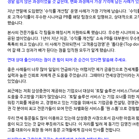
정말 쉽지 않은 과정이었을 것 같은데, 변화 과정에서 가장 기억에 남는 사례가 
지난 연말에 도입했던 ‘수익률 개선팀’ 운영 사례가 가장 기억에 남습니다. ‘수익
로 고객수익률이 우수한 시니어급 PB를 해당 팀장으로 임명하고, 상대적으로 고
했습니다.
본사의 전문가들도 각 팀들과 매칭시켜 지원하도록 했습니다. 우수한 시니어의 노
공된 셈이었습니다. 1년이 지난 지금, ‘수익률 개선팀’ 소속 PB들 대부분이 우
톡톡히 하고 있습니다. 이 사례가 전파되면서 ‘고객중심경영’은 ‘톱다운(Top d
어 갈 때 그 성과가 배가 된다는 점을 임직원 모두가 알게 됐습니다.
연대 상대 출신이라는 점이 큰 힘이 되어 준 순간이 있다면 말씀해 주세요.
좋은 사례들이 너무 많아 일일이 언급하기는 어렵지만 제가 금융인으로 전세계를
실력과 높은 신뢰로 저에게 큰 도움을 주었습니다. 그때마다 연세상경인이라는 자
있었습니다.
최근에는 저희 삼성증권이 제공하는 기업오너 대상의 ‘토탈 솔루션 서비스(Total So
도움을 주고받을 기회가 많았습니다. ‘토탈 솔루션 서비스’는 기업 오너를 위한 
워킹 기회를 제공하 고, 경영하고 있는 기업을 위해서도 기업금융 컨설팅, 경영관
권 각 분야의 최고 전문가들이 모여 만든 차별화된 서비스를 ‘원 스톱’으로 경험할
우리 연세 동문들도 많이 이용하고 있는데 삼성증권 사장으로서 감사한 마음과 함
움이 되고 있는 것 같아 뿌듯하기도 합니다. 이 자리를 빌려 제 동기인 김영진 
그룹 대표이사 회장 등 여러 동문 고객들에게 감사의 인사를 전합니다.