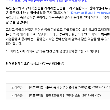
마지막으로 금융인을 꿈꾸는 후배들에게 조언을 부탁드립니다.
우선 원대하고 구체적인 꿈을 가지라는 말씀을 드리고 싶습니다. 살아가면서 누구나 
은 꿈은 다시 한 번 일어설 힘을 주게 됩니다. 저는
‘Dream as if you’ll live foreve
꾸고, 내일 죽을 것처럼 살아라.)’라는 문구를 좋아하는데요. 언제 어디서나 없어
갈 것을 권합니다.
그리고 금융의 본질은 뛰어난 금융 기법으로 돈을 다룬다는 화려함보다 고객에게
는 점을 꼭 얘기해 주고 싶습니다. 리테일 부문의 금융인이라 면 고객이 더 행복한
기업금융에 종사하는 금융인이라면 돈이 산업의 혈액과 같은 역할을 할 수 있도록
해야 합니다.
‘고객의 신뢰에 가치로 답’하는 멋진 연세 금융인들의 활약을 기대합니다.
유초영 동창회 사무국장(83불문)
인터뷰 정리
이전글
[피플인터뷰] 쌍용자동차 전무 신영식 동문(80경영)
(2017-12-1
다음글
[피플인터뷰] 통권 120호 발간 편집팀 소회
(2017-08-17)