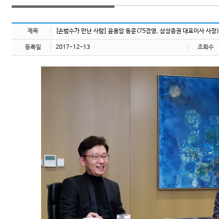
제목
[손범수가 만난 사람] 윤용암 동문(75경영, 삼성증권 대표이사 사장)
등록일
2017-12-13
조회수