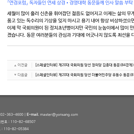
『연경포럼』 독자들인 연세 상경•경영대학 동문들께 인사 말씀 부탁
세월이 많이 흘러 신촌을 휘어잡던 젊음도 없어지고 이제는 삶의 무
품고 있는 독수리의 기상을 잊지 마시고 용기 내어 항상 비상하셨으면
이제 막 국회의원이 된 정치초년병이지만 국민의 눈높이에서 많이 
겠습니다. 동문 여러분들의 관심과 기대에 어긋나지 않도록 최선을 
이전글
[스페셜인터뷰] 제20대 국회의원 당선 정의당 김종대 동문(84경제)
다음글
[스페셜인터뷰] 제20대 국회의원 당선 더불어민주당 유동수 동문(8
02-363-4600 |
E-mail.
master@yonsang.com
 : 110-82-68507
 110-82-05384