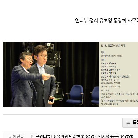
인터뷰 정리 유초영 동창회 사무
목
이전글
[피플인터뷰] (주)바람 박래현(03경영), 박지영 동문(04경영)