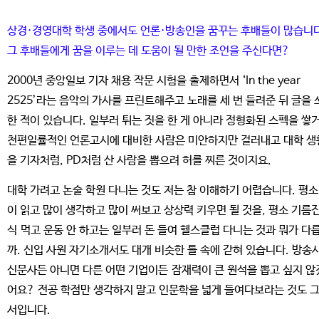
상경·경영대학 학생 중에서도 언론·방송인을 꿈꾸는 후배들이 많습니다
그 후배들에게 꿈을 이루는 데 도움이 될 만한 조언을 주신다면?
2000년 중앙일보 기자 채용 작문 시험을 출제하면서 ‘In the year
2525’라는 음악의 가사를 프린트해주고 노래를 세 번 들려준 뒤 글을 
한 적이 있습니다. 일부러 튀는 짓을 한 게 아니라 정형화된 스펙을 쌓
천편일률적인 언론고시에 대비한 사람은 미안하지만 걸러내고 대학 생
을 기자처럼, PD처럼 산 사람을 뽑으려 허를 찌른 것이지요.
대학 가려고 논술 학원 다니는 것도 저는 참 이해하기 어렵습니다. 평소
이 읽고 많이 생각하고 많이 써보고 상상력 키우면 될 것을, 평소 기름진
식
먹고 운동 안 하고는 일부러 돈 들여 헬스클럽 다니는 것과 뭐가 다
까. 신입 사원 자기소개서도 대개 비슷한 틀 속에 갇혀 있습니다. 방송
신문사든 아니면 다른 어떤 기업이든 잠재력이 큰 원석을 뽑고 싶지 않
어요? 전공 학점만 생각하지 말고 인문학을 넓게 들여다보라는 것도 
서입니다.