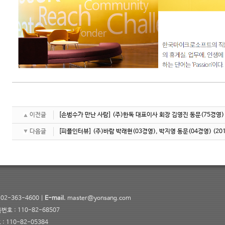
이전글
[손범수가 만난 사람] (주)한독 대표이사 회장 김영진 동문(75경영)
다음글
[피플인터뷰] (주)바람 박래현(03경영), 박지영 동문(04경영)
(20
02-363-4600 |
E-mail.
master@yonsang.com
 : 110-82-68507
 110-82-05384