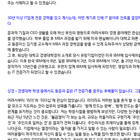
주는 사례라고 할 수 있겠습니다.
30년 이상 IT업계 전문 경력을 갖고 계시는데, 어떤 계기로 인해 IT 분야로 진로를
다.
문과적 기질과 CEO 생활을 오래 하신 부친의 영향으로 어려서부터 경영 분야에만 관심을
을 생각했습니다. 학부 졸업 후 MBA 과정을 밟기 위해 미국 펜실베이니아 대학교 와
교 동문이신 김기영 교수께서 MBA 과정 장학금을 받을 수 있게 도와주셔서 상당한 금
에 올랐습니다.
그 후, 워싱턴 대학교 경영대학장의 소개로 당시 유망기업이었던 미국 IBM에 입사제의를
습니다. 이후 한국 IBM에서 8년, 일본 IBM에서 3년, 미국 IBM에서 10년, 총 20
장직까지 10년간을 근무했고요. 우연치 않게 IBM에 입사하게 되었지만, 영업직과 마
는 IT 전문가가 되었다고 할 수 있겠습니다.
상경•경영대학 학생 중에서도 동문과 같은 IT 전문가를 꿈꾸는 후배들이 많습니다. 그
어려서부터 ‘리더’와 ‘리더십’에 관심이 많았습니다. 리더라도 어떠한 일을 혼자 할 수 없
잘 모으고 지도하는 것이 업무의 성패를 가릅니다. ‘함께 만드는 완벽’, ‘함께 만드는 
관계를 유지하는 것이 중요합니다. 저는 학창시절을 평범하게 보냈지만, 다양한 친구들
최근 지난 5년간 느낀 것은, ‘월급쟁이’가 보는 눈과, 규모는 작을지라도 구멍가게 ‘주인
것’과 ‘주인으로 일하는 것’은 결과가 전혀 다릅니다. 주인의식은 트레이닝을 통해 갖게 
니더군요. 기업에서는 열정이라는 ‘즐거움’을 가지고 일할 수 있는 사람이 필요합니다. 
여러분들이 적극적으로 자신이 즐길 수 있는 일을 찾는 노력을 많이 했으면 합니다. 열