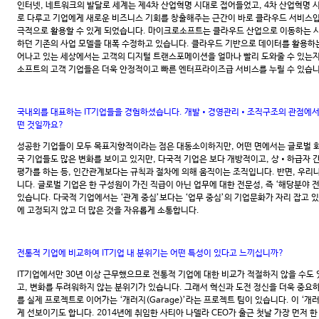
인터넷, 네트워크의 발달로 세계는 제4차 산업혁명 시대로 접어들었고, 4차 산업혁명 
로 다루고 기업에게 새로운 비즈니스 기회를 창출해주는 근간이 바로 클라우드 서비스입
극적으로 활용할 수 있게 되었습니다. 마이크로소프트는 클라우드 산업으로 이동하는 시
하던 기존의 사업 모델을 대폭 수정하고 있습니다. 클라우드 기반으로 데이터를 활용하는 ‘디지털
어나고 있는 세상에서는 고객의 디지털 트랜스포메이션을 얼마나 빨리 도와줄 수 있는
소프트의 고객 기업들은 더욱 안정적이고 빠른 엔터프라이즈급 서비스를 누릴 수 있습니
국내외를 대표하는 IT기업들을 경험하셨습니다. 개발•경영관리•조직구조의 관점에서 한
떤 것일까요?
성공한 기업들이 모두 목표지향적이라는 점은 대동소이하지만, 어떤 면에서는 글로벌 회
국 기업들도 많은 변화를 보이고 있지만, 다국적 기업은 보다 개방적이고, 상•하급자 간
평가를 하는 등, 인간관계보다는 규칙과 절차에 의해 움직이는 조직입니다. 반면, 우리
니다. 글로벌 기업은 한 구성원이 가진 직급이 아닌 업무에 대한 전문성, 즉 ‘해당분야 전문가(S
있습니다. 다국적 기업에서는 ‘관계 중심’보다는 ‘업무 중심’의 기업문화가 자리 잡고 
에 고정되지 않고 더 많은 것을 자유롭게 소통합니다.
전통적 기업에 비교하여 IT기업 내 분위기는 어떤 특성이 있다고 느끼십니까?
IT기업에서만 30년 이상 근무했으므로 전통적 기업에 대한 비교가 적절하지 않을 수도 
고, 변화를 두려워하지 않는 분위기가 있습니다. 그래서 혁신과 도전 정신을 더욱 중
를 실제 프로젝트로 이어가는 ‘개러지(Garage)’라는 프로젝트 팀이 있습니다. 이 ‘
게 선보이기도 합니다. 2014년에 취임한 사티아 나델라 CEO가 출근 첫날 가장 먼저 한