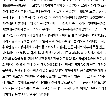
1960년 독립했습니다. 모부투 대통령이 부패와 실정을 일삼자 로랑 카빌라(현 조셉
빌라 대통령의 부친)가 르완다 등 인접 국가들의 지원을 받아 1997년 모부투 정권
도하게 됩니다. 이후 콩고는 인접국들이 편갈라 참여하여 1998년부터 2002년까지
제전쟁을 치렀습니다. 양국 모두 식민 지배를 겪었고, 다수의 국가가 참여하는 전쟁
치렀다는 점에서 콩고의 역사와 우리나라의 역사는 유사한 점이 많습니다. 양국의 
점으로는 지도자의 리더십과 정치•경제체제의 차이를 들 수 있습니다. 1960년경
더라도 콩고의 경제는 우리보다 앞서 있었으나, 이후 콩고는 지도자의 리더십 부재,
취적인 정치•경제체제의 지속 등으로 사회•경제발전을 제대로 이루지 못한 반면,
리나라는 60년대부터 국가개발에 헌신적인 지도자들의 리더십과 포용적인 정치•
체제의 확립을 통해, 지난 50년간 경제기적을 이루었습니다. 양국이 과거에 겪은 
의 역사는 유사하였으나, 이후 그 시련에 대응하는 방식은 크게 차이가 났고, 그 점이
늘날의 현격한 발전 수준의 차이를 만들었습니다. 과거에 제가 한 아프리카인에게 
도 일부 지도층이 부패했던 역사를 갖고 있다고 말한 적이 있습니다. 그 사람은 “당
라 지도층은 부패해도 공장과 다리를 건설하지 않았느냐. 우리는 공장과 다리도 없이
외원조는 그냥 지도층의 호주머니로 들어갔다”라고 하더군요. 어쩌면 그런 차이가 
격차의 현실적인 요인일 수도 있습니다.