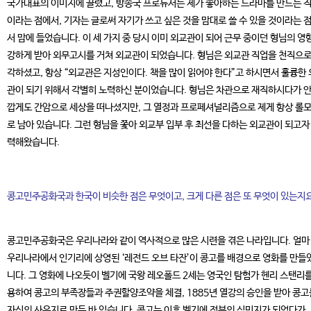
국가대표의 이미지에 끌렸고, 방송국 프로듀서는 제가 좋아하는 드라마를 만드는 
이라는 점에서, 기자는 글로써 자기가 쓰고 싶은 것을 맘대로 쓸 수 있을 것이라는 
서 맘에 들었습니다. 이 세 가지 중 당시 이미 외교관이 되어 근무 중이던 형님의 영
강하게 받아 외무고시를 거쳐 외교관이 되었습니다. 형님은 외교관 직업을 천직으로
각하셨고, 항상 “외교관은 지성인이다. 책을 많이 읽어야 한다”고 하시면서 훌륭한
관이 되기 위해서 각별히 노력하신 분이었습니다. 형님은 차관으로 재직하시다가 
깝게도 간암으로 세상을 떠나셨지만, 그 열정과 프로페셔널리즘으로 제게 항상 롤
로 남아 있습니다. 그런 형님을 쫓아 외교부 입부 후 최선을 다하는 외교관이 되고자
력해왔습니다.
콩고민주공화국과 한국이 비슷한 점은 무엇이고, 크게 다른 점은 또 무엇이 있는지
콩고민주공화국은 우리나라와 같이 역사적으로 많은 시련을 겪은 나라입니다. 얼마
우리나라에서 인기리에 상영된 ‘레전드 오브 타잔’이 콩고를 배경으로 영화를 만들
니다. 그 영화에 나오듯이 벨기에 국왕 레오폴드 2세는 영국인 탐험가 헨리 스탠리를
용하여 콩고의 부족장들과 주권할양조약을 체결, 1885년 열강의 승인을 받아 콩고
자신의 사유지로 만든 바 있습니다. 콩고는 이후 벨기에 정부의 식민지가 되었다가