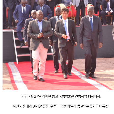
지난 7월 27일 개최한 콩고 국립박물관 건립사업 행사에서.
사진 가운데가 권기창 동문, 왼쪽이 조셉 카빌라 콩고민주공화국 대통령.