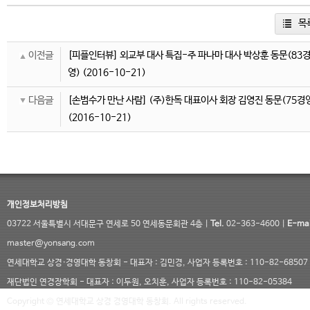
목
이전글
[피플인터뷰] 외교부 대사 특집-주 파나마 대사 박상훈 동문(83
영)
(2016-10-21)
다음글
[손범수가 만난 사람] (주)한독 대표이사 회장 김영진 동문(75경
(2016-10-21)
개인정보처리방침
03722 서울특별시 서대문구 연세로 50 연세동문회관 4층 |
Tel.
02-363-4600 |
E-mai
master@yonsang.com
연세대학교 상경·경영대학 동창회 - 대표자 : 김민경, 사업자 등록번호 : 110-82-68507
재단법인 연경장학회 - 대표자 : 이두원, 오치훈, 사업자 등록번호 : 110-82-05384
Copyright © 연세대학교 상경 경영대학 동창회. All rights reserved.