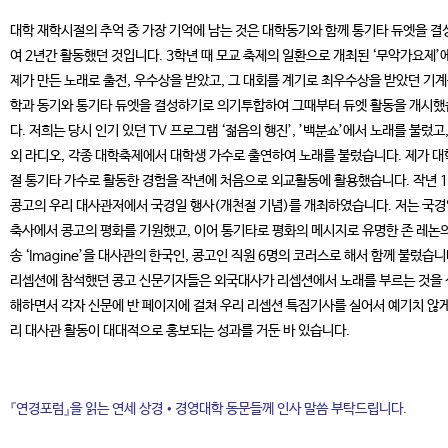
대학 재학시절의 추억 중 가장 기억에 남는 것은 대학동기와 함께 통기타 듀엣을 결
여 2년간 활동했던 것입니다. 3학년 때 모교 축제의 일환으로 개최된 ‘무악가요제’
제가 만든 노래로 출전, 우수상을 받았고, 그 대회를 계기로 최우수상을 받았던 기
학과 동기와 통기타 듀엣을 결성하기로 의기투합하여 그때부터 듀엣 활동을 개시
다. 저희는 당시 인기 있던 TV 프로그램 ‘젊음의 행진’, ’백분쇼’에서 노래를 불렀고,
외 라디오, 각종 대학축제에서 대학생 가수로 출연하여 노래를 불렀습니다. 제가 
절 통기타 가수로 활동한 경험을 작년에 처음으로 외교활동에 활용했습니다. 작년 
콩고의 우리 대사관저에서 국경일 행사(개천절 기념)를 개최하였습니다. 저는 국
축사에서 콩고의 평화를 기원했고, 이어 통기타로 평화의 메시지로 유명한 존 레논의
송 ‘Imagine’을 대사관의 한국인, 콩고인 직원 6명의 코러스로 해서 함께 불렀습니
리셉션에 참석했던 콩고 신문기자들은 외국대사가 리셉션에서 노래를 부르는 것을
해하면서 각자 신문에 반 페이지에 걸쳐 우리 리셉션 특집기사를 실어서 예기치 않게
리 대사관 활동이 대대적으로 홍보되는 성과를 거둔 바 있습니다.
『연경포럼』을 읽는 연세 상경•경영대학 동문들께 인사 말씀 부탁드립니다.