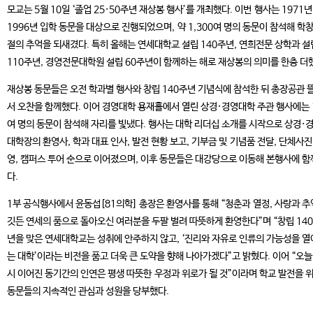
모교는 5월 10일 ‘졸업 25·50주년 재상봉 행사’를 개최했다. 이번 행사는 1971년
1996년 입학 동문을 대상으로 진행되었으며, 약 1,300여 명의 동문이 참석해 학창
절의 추억을 되새겼다. 특히 올해는 연세대학교 설립 140주년, 연희전문 상학과 설
110주년, 경영전문대학원 설립 60주년이 함께하는 해로 재상봉의 의미를 한층 더
재상봉 동문들은 오전 학과별 행사와 창립 140주년 기념식에 참석한 뒤 총장공관 
서 오찬을 함께했다. 이어 경영대학 용재홀에서 열린 상경·경영대학 주관 행사에는 
여 명의 동문이 참석해 자리를 빛냈다. 행사는 대학 리더십 소개를 시작으로 상경·
대학장의 환영사, 학과 대표 인사, 발전 현황 보고, 기부금 및 기념품 전달, 단체사진
영, 캠퍼스 투어 순으로 이어졌으며, 이후 동문들은 대강당으로 이동해 본행사에 
다.
1부 공식행사에서 윤동섭[81의학] 총장은 환영사를 통해 “청춘과 열정, 사랑과 
깃든 연세의 품으로 돌아오신 여러분을 두팔 벌려 따뜻하게 환영한다”며 “창립 14
년을 맞은 연세대학교는 성취에 안주하지 않고, ‘진리와 자유로 인류의 가능성을 
는 대학’이라는 비전을 품고 더욱 큰 도약을 향해 나아가겠다”고 밝혔다. 이어 “오늘
시 이어진 동기간의 인연은 평생 따뜻한 우정과 위로가 될 것”이라며 학교 발전을 
동문들의 지속적인 관심과 성원을 당부했다.