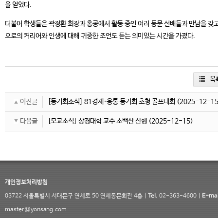
을 얻었다.
더불어 학생들은 곽정환 회장과 홍콩에서 활동 중인 여러 동문 선배들과 만남을 갖고
으로의 커리어와 인생에 대해 귀중한 조언도 듣는 의미있는 시간을 가졌다.
목
이전글
[동기회소식] 81경제·응통 동기회 초청 골프대회
(2025-12-15
다음글
[모교소식] 상경대학 교수 소백산 산행
(2025-12-15)
개인정보처리방침
03722 서울특별시 서대문구 연세로 50 연세동문회관 4층 |
Tel.
02-363-4600 |
E-mai
master@yonsang.com