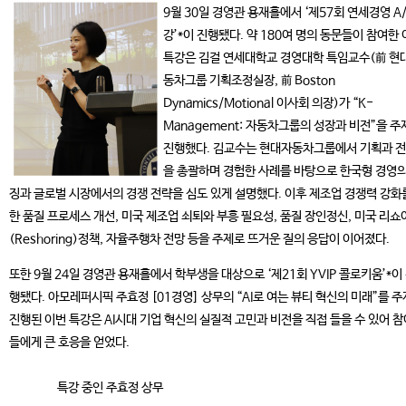
9월 30일 경영관 용재홀에서 ‘제57회 연세경영 A
강’*이 진행됐다. 약 180여 명의 동문들이 참여한
특강은 김걸 연세대학교 경영대학 특임교수(前 현
동차그룹 기획조정실장, 前 Boston
Dynamics/Motional 이사회 의장)가 “K-
Management: 자동차그룹의 성장과 비전”을 주
진행했다. 김교수는 현대자동차그룹에서 기획과 
을 총괄하며 경험한 사례를 바탕으로 한국형 경영의
징과 글로벌 시장에서의 경쟁 전략을 심도 있게 설명했다. 이후 제조업 경쟁력 강화
한 품질 프로세스 개선, 미국 제조업 쇠퇴와 부흥 필요성, 품질 장인정신, 미국 리쇼
(Reshoring)정책, 자율주행차 전망 등을 주제로 뜨거운 질의 응답이 이어졌다.
또한 9월 24일 경영관 용재홀에서 학부생을 대상으로 ‘제21회 YVIP 콜로키움’*이
행됐다. 아모레퍼시픽 주효정 [01경영] 상무의 “AI로 여는 뷰티 혁신의 미래”를 
진행된 이번 특강은 AI시대 기업 혁신의 실질적 고민과 비전을 직접 들을 수 있어 
들에게 큰 호응을 얻었다.
특강 중인 주효정 상무