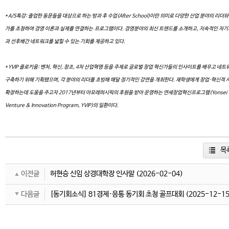
* A/S특강: 졸업한 동문들을 대상으로 하는 방과 후 수업(After School)이란 의미로 다양한 산업 분야의 리더와
가를 초청하여 경영 이론과 실제를 연결하는 프로그램이다. 경영분야의 최신 트렌드를 소개하고, 지속적인 자
과 선후배간 네트워크를 넓힐 수 있는 기회를 제공하고 있다.
* YVIP 콜로키움: 벤처, 혁신, 창조, 4차 산업혁명 등을 주제로 글로벌 창업 혁신가들의 인사이트를 배우고 네
구축하기 위해 기획됐으며, 각 분야의 리더를 초빙해 매달 정기적인 강연을 개최한다. 재학생에게 창업·혁신적 
확장하는데 도움을 주고자 2017년부터 아모레퍼시픽의 후원을 받아 운영하는 연세창업혁신프로그램(Yonsei
Venture & Innovation Program, YVIP)의 일환이다.
목
이전글
허현승 신임 상경대학장 인사말
(2026-02-04)
다음글
[동기회소식] 81경제·응통 동기회 초청 골프대회
(2025-12-15