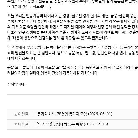
우선, 모교의 성장과 전통을 늘 응원하고 지원해 주시며, 후배들의 길에 든든한 버팀목이
여러분께 깊이 감사드립니다.
오늘 우리는 인공지능과 데이터 기반 경영, 글로벌 경제 질서의 재편, 금융·산업의 융합
수록 대학은 기본에 충실하되, 새로운 역량을 갖춘 인재를 길러 사회의 요구에 책임 있
의 기초 학문 역량을 탄탄히 하면서도 디지털·데이터 역량과 현장 문제 해결 능력을 강
아울러 연구 경쟁력을 높여 세계적 수준의 성과가 교육과 사회적 기여로 이어지는 선순
해 ‘배움이 성장으로 연결되는 진리’를 체감할 수 있도록 돕겠습니다.
이 과정에서 상경·경영 동문 여러분의 역할과 지원은 무엇보다 소중합니다. 동문께서 
교의 발전을 이끄는 큰 힘입니다. 앞으로 동문 특강, 멘토링, 인턴십과 채용 연계, 공동
대해 나가겠습니다.
동문 모든 분들이 대학의 새로운 도약을 향한 든든한 동반자로 함께 해 주실 것이라 믿습
러분의 가정과 일터에 행복과 건승이 가득하시길 기원합니다.
감사합니다.
이전글
[동기회소식] 78경영 동기회 모임
(2026-06-01)
다음글
[모교소식] 경영대학 동문 특강
(2025-12-15)