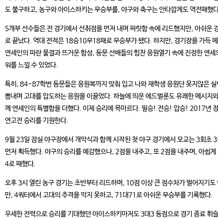
도 불구하고, 농구와 아이스하키는 무승부를, 야구와 축구는 안타깝게도 역전패했다
5개부 선수들은 전 경기에서 선취점을 먼저 내며 짜릿함 속에 리드했지만, 아쉬운 
로 끝났다. 역대 전적은 18승10무18패로 무승부가 됐다. 하지만, 경기장을 가득 
연세인의 파란 물결과 뜨거운 함성, 동문 선배들의 힘찬 응원열기 속에 진정한 연세
워를 느낄 수 있었다.
특히, 84~87학번 동문들은 응원복까지 맞춰 입고 나와 재학생 응원단 못지않은 
뽐내며 고대를 압도하는 응원을 이끌었다. 하늘에 띄운 에드벌룬도 유쾌한 메시지와
께 연세인의 특별함을 더했다. 이제 승리에 목마르다. 필승! 전승! 압승! 2017년 
연고전 승리를 기원한다.
9월 23일 잠실 야구장에서 개막식과 함께 시작된 첫 야구 경기에서 모교는 3회초 
먼저 획득했다. 야구의 승리를 예감했으나, 2점을 내주고, 또 2점을 내주며, 아쉽게
4로 패했다.
오후 3시 열린 농구 경기는 초반부터 리드하며, 10점 이상 큰 점수차가 벌어지기도
만, 4쿼터에서 고대의 추격을 막지 못하고, 71대71로 아쉬운 무승부를 기록했다.
우세한 전력으로 승리를 기대했던 아이스하키마저도 3대3 동점으로 경기 종료 휘