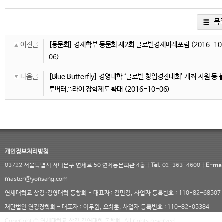
목
이전글
[동문회] 경제학부 동문회 제2회 글로벌경제미래포럼
(2016-10
06)
다음글
[Blue Butterfly] 경영대학 ‘글로벌 창업경진대회’ 개최 지원 등 
루버터플라이 장학제도 확대
(2016-10-06)
개인정보처리방침
03722 서울특별시 서대문구 연세로 50 연세동문회관 4층 |
Tel.
02-363-4600 |
E-mai
master@yonsang.com
연세대학교 상경·경영대학 동창회 - 대표자 : 김민경, 사업자 등록번호 : 110-82-68507
재단법인 연경장학회 - 대표자 : 이두원, 오치훈, 사업자 등록번호 : 110-82-05384
Copyright © 연세대학교 상경 경영대학 동창회. All rights reserved.