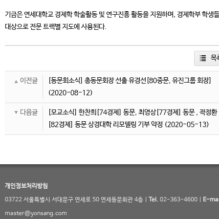
기금은 연세대학교 경제학 학술활동 및 연구진흥 활동을 지원하며, 경제학부 학생
대상으로 전문 트랙별 지도에 사용된다.
목
이전글
[동문회소식] 총동문회장 선출 유경선[80중문, 유진그룹 회장]
(2020-08-12)
다음글
[모교소식] 한찬희[74경제] 동문, 최영상[77경제] 동문 , 곽정환
[82경제] 동문 상경대학 리모델링 기부 약정
(2020-05-13)
개인정보처리방침
03722 서울특별시 서대문구 연세로 50 연세동문회관 4층 |
Tel.
02-363-4600 |
E-mai
master@yonsang.com