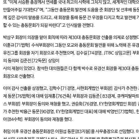
또 “이제 서승환 총장께서 연세를 국내 최고의 사학에 그치지 않고, 세계적인 대학
만들어주길 기대한다”며, “그동안 총동문회 발전에 도움을 준 회장단 및 선후배 동
께 깊은 감사의 말씀을 드리고, 새 회장을 통해 동문 간 우정을 다지고 학교 발전에 
할 수 있는 총동문회가 되길 바란다”고 인사말을 전했다.
박삼구 회장이 의장을 맡아 회칙에 따라 제30대 총동문회장 선출을 의제로 상정했다
이훈규[71법학] 수석부회장이 그동안 모교와 총동문회 발전을 위해 노력해 온 유
유진그룹 회장을 차기 회장으로 추천했으며, 김수길[74경영, JTBC 상임고문] 부
의 동의와 김준진[72독문] 상임이
사의 재청이 있었다. 참석한 대의원들은 다 함께 박수로 유경선 회장을 제30대 총
회장으로 선출했다.
이어 감사 선출을 상정했고, 김학수[71경영, 서현회계법인 부회장] 감사가 추천한
제 동문[76법학]에 대해 임재홍[76건축] 부회장과 김동준[ 83경제, 큐캐피탈파
스 부회장] 부회장이 동의와 재청을 했고, 권승화[76경영, EY한영회계법인 회장]
가 추천한 박용근 동문[90경영, EY한영회계법인 대표]에 대해 박영빈[73법학], 
아[84수학] 부회장이 동의와 재청을 했다.
취임 이후 유경선 총동문회장은 이원섭 동문[83지질]을 사무총장으로 선임했다. 