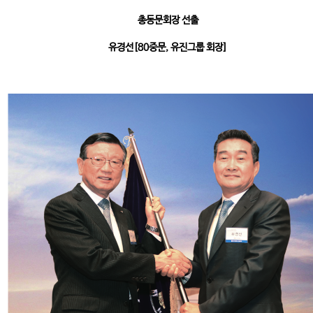
총동문회장 선출
유경선[80중문, 유진그룹 회장]