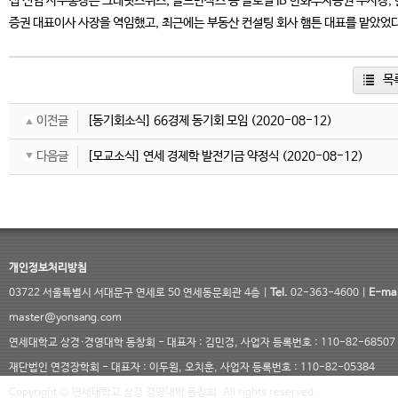
섭 신임 사무총장은 크레딧스위스, 골드만삭스 등 글로벌 IB 한화투자증권 부사장,
증권 대표이사 사장을 역임했고, 최근에는 부동산 컨설팅 회사 햄튼 대표를 맡았었다
목
이전글
[동기회소식] 66경제 동기회 모임
(2020-08-12)
다음글
[모교소식] 연세 경제학 발전기금 약정식
(2020-08-12)
개인정보처리방침
03722 서울특별시 서대문구 연세로 50 연세동문회관 4층 |
Tel.
02-363-4600 |
E-mai
master@yonsang.com
연세대학교 상경·경영대학 동창회 - 대표자 : 김민경, 사업자 등록번호 : 110-82-68507
재단법인 연경장학회 - 대표자 : 이두원, 오치훈, 사업자 등록번호 : 110-82-05384
Copyright © 연세대학교 상경 경영대학 동창회. All rights reserved.