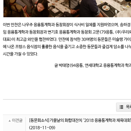
이번 만찬은 나우주 응용통계학과 동창회장이 식사비 일체를 지원하였으며, 송하경
임 응용통계학과 동창회장과 변기호 응용통계학과 동창회 고문(79응통, (주)우리
대표)이 최고급 와인을 협찬하였다. 만찬에 참석한 30여명의 동문들은 미슐랭 가
에 나온 프랑스 음식점의 훌륭한 음식을 즐기고 소중한 동문들과 즐겁게 담소를 나
시간을 가질 수 있었다.
글 박태영(94응통, 연세대학교 응용통계학과 학
목
이전글
[동문회소식]가을날의 화합대잔치 ‘2018 응용통계학과 체육대회
(2018-11-09)