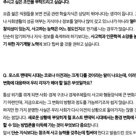
주시고 싶은 조언을 부탁드리고 싶습니다.
요즘 젊은 직원들을 보면 전공 관련 학술지식은 상당히 뛰어나다는 생각이 듭니다.
나 사회생활의 성공 여부는 지식이나 정보를 얼마나 많이 갖고 있느냐가 아니라
얼
창의성이 있는지, 사고하는 능력은 어느 정도인지
로 판가름 나는 경우가 많습니다.
단순히 암기하거나 지식·정보를 축적하려 하기보다는,
사고력과 인문학적 소양을 
기 위한 자기계발 노력
에 보다 힘써 줄 것을 권하고 싶습니다.
Q. 포스트 팬데믹 시대는 코로나 이전과는 크게 다를 것이라는 말이 나오는데, 이
변화에 대응하여 우리 각자가 해야 할 일은 무엇일까요?
통상 위기를 겪게 되면 사회·경제 구조나 경제주체들의 사고와 행동양식에 큰 변화
기 마련인데, 지금으로서는 그 변화의 방향과 정도를 가늠하기조차 쉽지 않습니다.
하지만 한 가지 분명한 사실은 우리 사회가 다시 이전의 상황으로 돌아가지는 않을 
라는 점입니다.
새로운 상황에 부딪히게 될 포스트 팬데믹 시대에서는 환경 변화에
할 수 있는 방법론을 터득해 가는 것이 무엇보다 중요
합니다.
앞서
단순 지식보다는 창조적 사고 능력을 갖추는데 힘써야
한다고 말씀드린 것도 