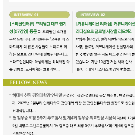
[스페셜인터뷰] 프리윌린 대표 권기
[커뮤니케이션 리더십] 커뮤니케이
성[07경영] 동문
리더십으로 글로벌 시장을 리드하라
Q. 프리윌린 소개를
부탁 드립니다. 프리윌린은 ‘교육을 더 스
박영숙 [82경영, 플레시먼힐러드코리아
마트하게 더 많은 사람들이 누리도록’이
사장] 글로벌 커뮤니케이션 컨설팅사의
라는 모토로 2017년에 설립된 에듀테크
한국 법인을 맡은 지도 어느덧 21년이 흘
스타트업입니다. 학생에게는 최적화된 학
렀습니다. 지난 10년간 저는 새해 인사
습 경험을, 교사에게는 효율적인...
대신, 국내외 비즈니스 환경의 변화를...
허대식 신임 경영대학장 인사말
존경하는 상경·경영대학 동문 여러분, 안녕하십
까. 2025년 2월부터 연세대학교 경영대학 학장 겸 경영전문대학원 원장으로 취임한
허대식입니다...
故 김우중 회장 5주기 추모행사 및 제4회 김우중 의료인상 시상식
지난해 12월
9일 백양로 그랜드볼룸에서 ‘故 김우중 대우 회장 5주기 추모행사’와 ‘제4회 김우중
의료인상 시상...