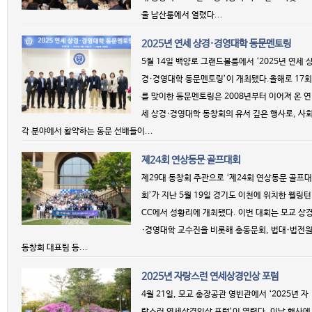
울 남산룸에서 열렸다...
2025년 연세 상경·경영대학 동문멘토링
5월 14일 백양로 그랜드볼룸에서 ‘2025년 연세 
경·경영대학 동문멘토링’이 개최됐다.올해로 17회
를 맞이한 동문멘토링은 2008년부터 이어져 온 연
세 상경·경영대학 동창회의 유서 깊은 행사로, 사
각 분야에서 활약하는 동문 선배들이...
제24회 연상동문 골프대회
제29대 동창회 주관으로 ‘제24회 연상동문 골프대
회’가 지난 5월 19일 경기도 이천에 위치한 웰링턴
CC에서 성황리에 개최됐다. 이번 대회는 모교 상
·경영대학 교수진을 비롯해 총동문회, 법대·법전
동창회 대표팀 등...
2025년 자랑스런 연세상경인상 포럼
4월 21일, 모교 총장공관 영빈관에서 ‘2025년 자