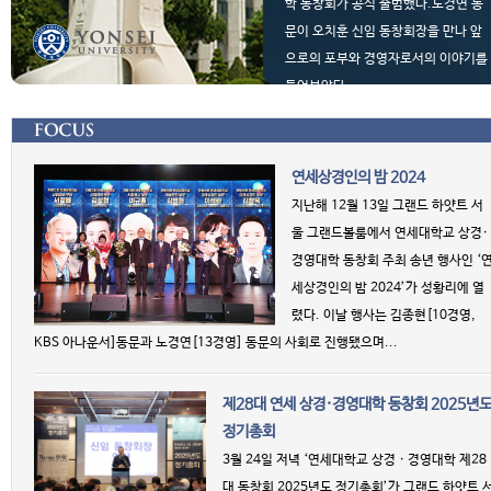
학 동창회가 공식 출범했다.노경연 동
문이 오치훈 신임 동창회장을 만나 앞
으로의 포부와 경영자로서의 이야기를
들어보았다...
+ more
연세상경인의 밤 2024
지난해 12월 13일 그랜드 하얏트 서
울 그랜드볼룸에서 연세대학교 상경·
경영대학 동창회 주최 송년 행사인 ‘
세상경인의 밤 2024’가 성황리에 열
렸다. 이날 행사는 김종현[10경영,
KBS 아나운서]동문과 노경연[13경영] 동문의 사회로 진행됐으며...
제28대 연세 상경·경영대학 동창회 2025년
정기총회
3월 24일 저녁 ‘연세대학교 상경 · 경영대학 제28
대 동창회 2025년도 정기총회’가 그랜드 하얏트 