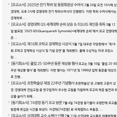
[모교소식] 2025년 전기 학위 및 동창회장상 수여식
2월 24일 오전 10시에 상
경대학, 오후 2시에 경영대학 전기 학위수여식이 진행됐다. 이번 학위 수여식에서는
경제학부...
[모교소식] 경영대학 QS 세계대학 순위 상승 & EQUIS 재인증 취득
3월 12
일 발표된 ‘2025 QS(Quacquarelli Symonds)*세계대학 순위’에서 모교 경영대
은 ...
[모교소식] 제16회 조락교 경제학상 시상식
5월 7일 대우관 각당헌에서 ‘제16
회 조락교 경제학상 시상식 및 기념 강연’을 개최했다. 올해 수상자는 미국 프린스
턴...
[동기회소식] 졸업 25·50주년 동문 재상봉 행사
모교는 5월 10일 ‘졸업 25·50
주년 재상봉 행사’를 개최했다. 이번 행사는 1971년 및 1996년 입학 동문을 대상으
로 진행...
[모교소식] 초헌학술상 제정 22주년 기념행사
초헌학술상’은 고병헌 고문이 상
경·경영대학 전임교원 중 연구업적이 우수한 교원을 지원하여 모교의 학문 발전과 
상을 높이기 위해...
[동기회소식] 74경영 동기 모교 방문
7월 4일 74경영 동기들이 오랜만에 모교를
방문해 뜻깊은 시간을 보냈다. 이경태[74경영] 前 국제캠퍼스 부총장, ...
[모교소식] 상경대학 교수 소백산 산행
7월 11일 상경대학 교수들은 여름방학을