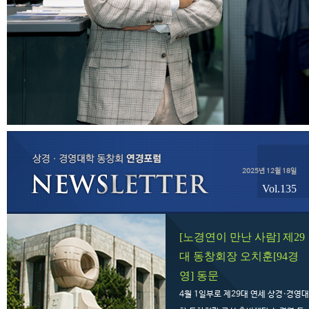
2025년 12월 18일
Vol.135
[노경연이 만난 사람] 제29
대 동창회장 오치훈[94경
영] 동문
4월 1일부로 제29대 연세 상경·경영대