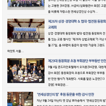
랑스런 연세상경인상 포럼’이 열렸다. 이날 행사에
는 고병헌 [64경영, ㈜금비/삼화왕관㈜ 회장] 고
을 비롯해 자랑스런 연세상경인상 수상자...
제26차 상경·경영대학 & 법대·법전원 동창회
교례회
상경·경영대학 동창회와 법대·법전원 동창회의 전
통 있는 교류 행사인 ‘제26차 상법교례회’가 지난 
월 27일, 총 66명의 동문이 참석한 가운데 그랜드
하얏트 서울...
제29대 동창회장 초청 부회장단 부부동반 만
9월 4일 몬드리안호텔에서 오치훈[94경영, 대한
강㈜ 회장] 동창회장의 초청으로 부회장단 부부동
반 만찬 행사가 개최됐다. 사회를 맡은 노경연[13
경영] 부회장은...
‘연세상경인의 밤’ 후원 동문을 위한 감사 만찬
지난 9월 24일 아난티 앳 강남 쁘아송에서 ‘연세상경인의 밤