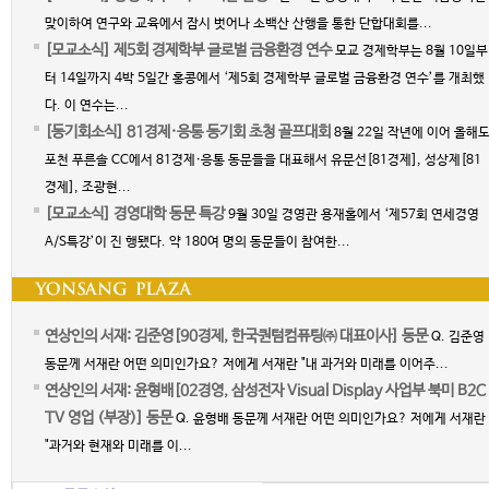
맞이하여 연구와 교육에서 잠시 벗어나 소백산 산행을 통한 단합대회를...
[모교소식] 제5회 경제학부 글로벌 금융환경 연수
모교 경제학부는 8월 10일부
터 14일까지 4박 5일간 홍콩에서 ‘제5회 경제학부 글로벌 금융환경 연수’를 개최했
다. 이 연수는...
[동기회소식] 81경제·응통 동기회 초청 골프대회
8월 22일 작년에 이어 올해
포천 푸른솔 CC에서 81경제·응통 동문들을 대표해서 유문선[81경제], 성상제[81
경제], 조광현...
[모교소식] 경영대학 동문 특강
9월 30일 경영관 용재홀에서 ‘제57회 연세경영
A/S특강’이 진 행됐다. 약 180여 명의 동문들이 참여한...
연상인의 서재: 김준영[90경제, 한국퀀텀컴퓨팅㈜ 대표이사] 동문
Q. 김준영
동문께 서재란 어떤 의미인가요? 저에게 서재란 "내 과거와 미래를 이어주...
연상인의 서재: 윤형배[02경영, 삼성전자 Visual Display 사업부 북미 B2C
TV 영업 (부장)] 동문
Q. 윤형배 동문께 서재란 어떤 의미인가요? 저에게 서재란
"과거와 현재와 미래를 이...