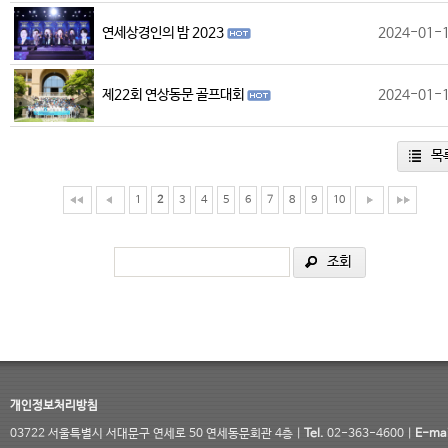
연세상경인의 밤 2023
2024-01-
제22회 연상동문 골프대회
2024-01-
목
1
2
3
4
5
6
7
8
9
10
조회
개인정보처리방침
03722 서울특별시 서대문구 연세로 50 연세동문회관 4층 |
Tel.
02-363-4600 |
E-mai