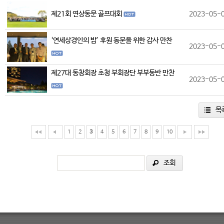
제21회 연상동문 골프대회
2023-05-
‘연세상경인의 밤’ 후원 동문을 위한 감사 만찬
2023-05-
제27대 동창회장 초청 부회장단 부부동반 만찬
2023-05-
목
1
2
3
4
5
6
7
8
9
10
조회