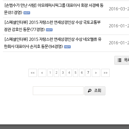
[손범수가 만난 사람] 아모레퍼시픽그룹 대표이사 회장 서경배 동
2016-03-
문(81경영)
[스페셜인터뷰] 2015 자랑스런 연세상경인상 수상 국토교통부
2016-01-
장관 강호인 동문(77경영)
[스페셜인터뷰] 2015 자랑스런 연세상경인상 수상 네오밸류 유
2016-01-
한회사 대표이사 손지호 동문(94경영)
목
1
2
3
4
5
6
7
조회