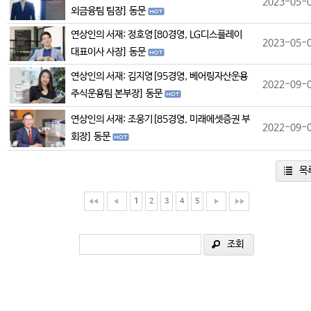
2023-05-
외금융팀 팀장] 동문
연상인의 서재: 정호영[80경영, LG디스플레이
2023-05-
대표이사 사장] 동문
연상인의 서재: 김지영[95경영, 베어링자산운용
2022-09-
주식운용팀 본부장] 동문
연상인의 서재: 조웅기[85경영, 미래에셋증권 부
2022-09-
회장] 동문
목
1
2
3
4
5
조회