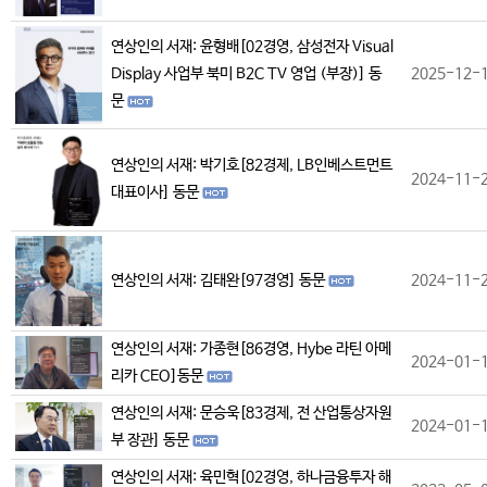
연상인의 서재: 윤형배[02경영, 삼성전자 Visual
Display 사업부 북미 B2C TV 영업 (부장)] 동
2025-12-
문
연상인의 서재: 박기호[82경제, LB인베스트먼트
2024-11-
대표이사] 동문
연상인의 서재: 김태완[97경영] 동문
2024-11-
연상인의 서재: 가종현[86경영, Hybe 라틴 아메
2024-01-
리카 CEO]동문
연상인의 서재: 문승욱[83경제, 전 산업통상자원
2024-01-
부 장관] 동문
연상인의 서재: 육민혁[02경영, 하나금융투자 해